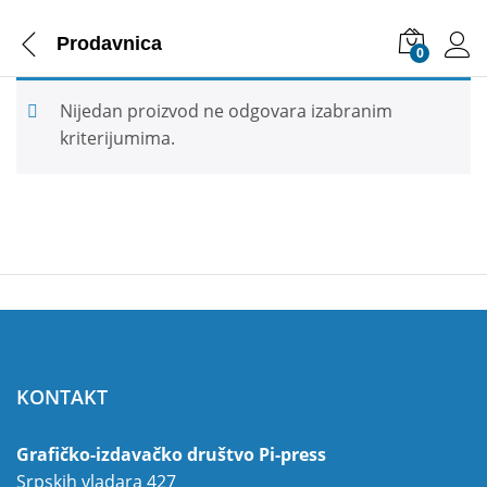
Prodavnica
0
Nijedan proizvod ne odgovara izabranim
kriterijumima.
KONTAKT
Grafičko-izdavačko društvo Pi-press
Srpskih vladara 427