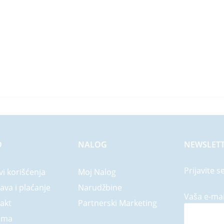
O
NALOG
NEWSLET
Prijavite s
vi korišćenja
Moj Nalog
ava i plaćanje
Narudžbine
Vaša e-mai
akt
Partnerski Marketing
ama