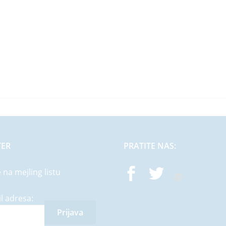
TER
PRATITE NAS:
e na mejling listu
l adresa: