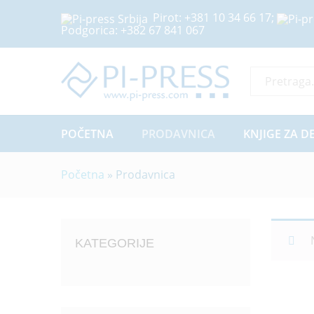
Pirot:
+381 10 34 66 17
;
Podgorica:
+382 67 841 067
Sve Kategor
POČETNA
PRODAVNICA
KNJIGE ZA D
Početna
»
Prodavnica
KATEGORIJE