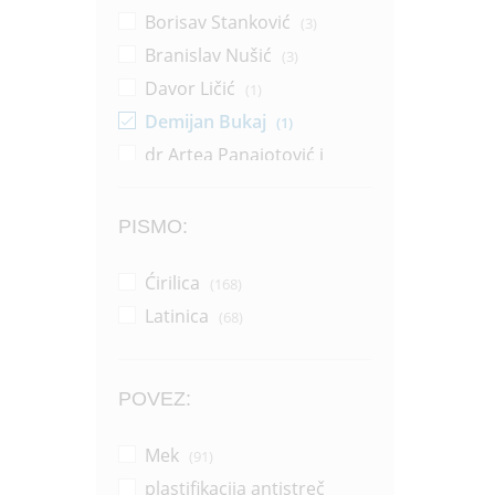
Borisav Stanković
(3)
Branislav Nušić
(3)
Davor Ličić
(1)
Demijan Bukaj
(1)
dr Artea Panajotović i
Sonja Žikić
(1)
Dragana Pejić Ranđelović
(14)
PISMO:
Dragoljub Zlatković
(2)
Ćirilica
(168)
Džerl Voker
(1)
Latinica
(68)
Džonatan Pol Vemsli
(1)
Grupa autora
(37)
Horhe Bukaj
(16)
POVEZ:
Horhe Bukaj i Silvija Salinas
(1)
Mek
(91)
Ilija Aleksov
(1)
plastifikacija antistreč