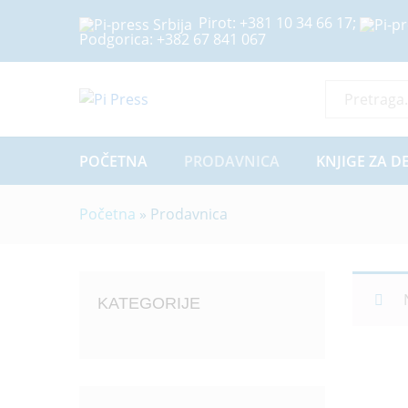
Pirot:
+381 10 34 66 17
;
Podgorica:
+382 67 841 067
Sve Kategor
POČETNA
PRODAVNICA
KNJIGE ZA D
Početna
»
Prodavnica
KATEGORIJE