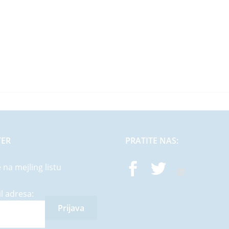
TER
PRATITE NAS:
e na mejling listu
l adresa: