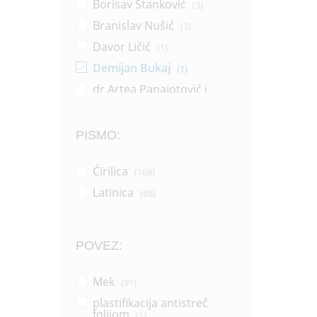
Borisav Stanković
(3)
Branislav Nušić
(3)
Davor Ličić
(1)
Demijan Bukaj
(1)
dr Artea Panajotović i
Sonja Žikić
(1)
Dragana Pejić Ranđelović
(14)
PISMO:
Dragoljub Zlatković
(2)
Ćirilica
(168)
Džerl Voker
(1)
Latinica
(68)
Džonatan Pol Vemsli
(1)
Grupa autora
(37)
Horhe Bukaj
(16)
POVEZ:
Horhe Bukaj i Silvija Salinas
(1)
Mek
(91)
Ilija Aleksov
(1)
plastifikacija antistreč
Jakov Ignjatović
folijom
(1)
(1)