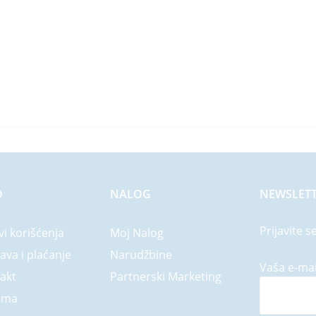
O
NALOG
NEWSLET
Prijavite s
vi korišćenja
Moj Nalog
ava i plaćanje
Narudžbine
Vaša e-mai
akt
Partnerski Marketing
ama