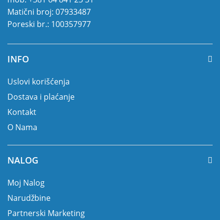
Matični broj: 07933487
Poreski br.: 100357977
INFO
Uslovi korišćenja
Dostava i plaćanje
Kontakt
O Nama
NALOG
Moj Nalog
Narudžbine
Partnerski Marketing