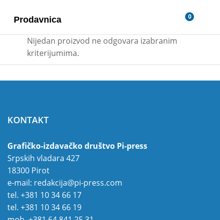
0
Prodavnica
Nijedan proizvod ne odgovara izabranim
kriterijumima.
KONTAKT
Grafičko-izdavačko društvo Pi-press
Srpskih vladara 427
18300 Pirot
e-mail:
redakcija@pi-press.com
tel.
+381 10 34 66 17
tel.
+381 10 34 66 19
mob.
+381 64 841 25 31