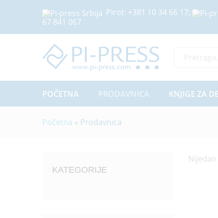
Pirot:
+381 10 34 66 17
;
67 841 067
Sve Kategor
POČETNA
PRODAVNICA
KNJIGE ZA D
Početna
»
Prodavnica
Nijedan
KATEGORIJE