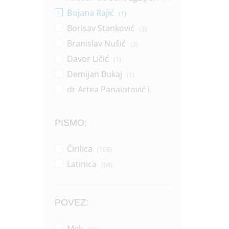
Bojana Rajić
(1)
Borisav Stanković
(3)
Branislav Nušić
(3)
Davor Ličić
(1)
Demijan Bukaj
(1)
dr Artea Panajotović i
Sonja Žikić
(1)
Dragana Pejić Ranđelović
(14)
PISMO:
Dragoljub Zlatković
(2)
Ćirilica
(168)
Džerl Voker
(1)
Latinica
(68)
Džonatan Pol Vemsli
(1)
Grupa autora
(37)
Horhe Bukaj
(16)
POVEZ:
Horhe Bukaj i Silvija Salinas
(1)
Mek