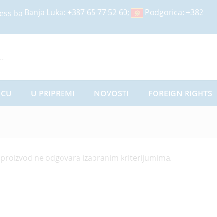
Banja Luka:
+387 65 77 52 60
;
Podgorica:
+382
ije
ECU
U PRIPREMI
NOVOSTI
FOREIGN RIGHTS
 proizvod ne odgovara izabranim kriterijumima.