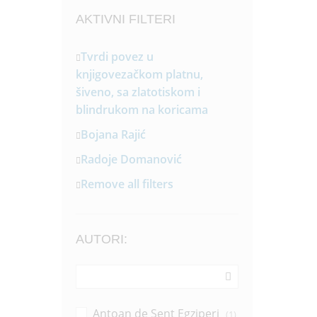
AKTIVNI FILTERI
Tvrdi povez u
knjigovezačkom platnu,
šiveno, sa zlatotiskom i
blindrukom na koricama
Bojana Rajić
Radoje Domanović
Remove all filters
AUTORI:
Antoan de Sent Egziperi
(1)