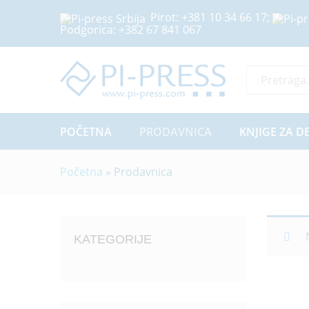
Pirot:
+381 10 34 66 17
;
Podgorica:
+382 67 841 067
Sve Kategor
POČETNA
PRODAVNICA
KNJIGE ZA D
Početna
»
Prodavnica
KATEGORIJE