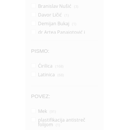
Branislav Nušić
(3)
Davor Ličić
(1)
Demijan Bukaj
(1)
dr Artea Panajotović i
Sonja Žikić
(1)
Dragana Pejić Ranđelović
(14)
PISMO:
Dragoljub Zlatković
(2)
Ćirilica
(168)
Džerl Voker
(1)
Latinica
(68)
Džonatan Pol Vemsli
(1)
Grupa autora
(37)
Horhe Bukaj
(16)
POVEZ:
Horhe Bukaj i Silvija Salinas
(1)
Mek
(91)
Ilija Aleksov
(1)
plastifikacija antistreč
Jakov Ignjatović
folijom
(1)
(1)