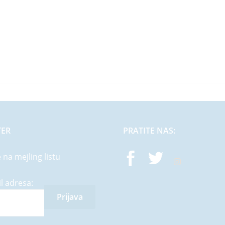
TER
PRATITE NAS:
e na mejling listu
l adresa: