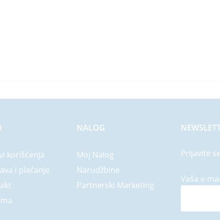
O
NALOG
NEWSLET
Prijavite s
vi korišćenja
Moj Nalog
ava i plaćanje
Narudžbine
Vaša e-mai
akt
Partnerski Marketing
ama