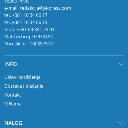
18300 Pirot
e-mail:
redakcija@pi-press.com
tel.
+381 10 34 66 17
tel.
+381 10 34 66 19
mob.
+381 64 841 25 31
Matični broj: 07933487
Poreski br.: 100357977
INFO
Uslovi korišćenja
Dostava i plaćanje
Kontakt
O Nama
NALOG