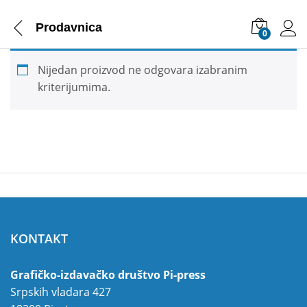
Prodavnica
0
Nijedan proizvod ne odgovara izabranim
kriterijumima.
KONTAKT
Grafičko-izdavačko društvo Pi-press
Srpskih vladara 427