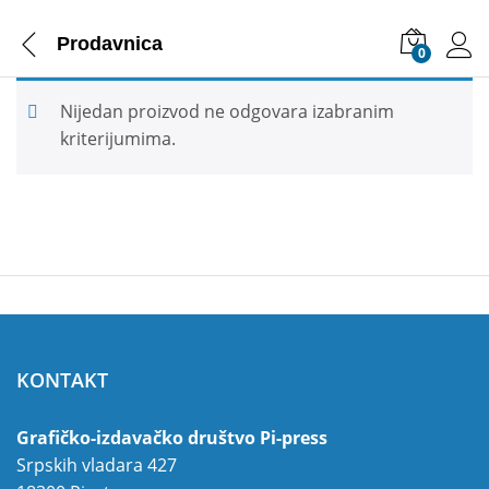
Prodavnica
0
Nijedan proizvod ne odgovara izabranim
kriterijumima.
KONTAKT
Grafičko-izdavačko društvo Pi-press
Srpskih vladara 427