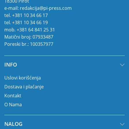
18300 Pirot
e-mail:
redakcija@pi-press.com
tel.
+381 10 34 66 17
tel.
+381 10 34 66 19
mob.
+381 64 841 25 31
Matični broj: 07933487
Poreski br.: 100357977
INFO
Uslovi korišćenja
Dostava i plaćanje
Kontakt
O Nama
NALOG