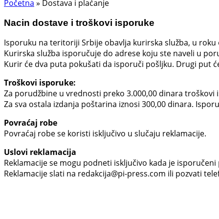
Početna
»
Dostava i plaćanje
Nacin dostave i troškovi isporuke
Isporuku na teritoriji Srbije obavlja kurirska služba, u rok
Kurirska služba isporučuje do adrese koju ste naveli u por
Kurir će dva puta pokušati da isporuči pošljku. Drugi put ć
Troškovi isporuke:
Za porudžbine u vrednosti preko 3.000,00 dinara troškovi 
Za sva ostala izdanja poštarina iznosi 300,00 dinara. Ispor
Povraćaj robe
Povraćaj robe se koristi isključivo u slučaju reklamacije.
Uslovi reklamacija
Reklamacije se mogu podneti isključivo kada je isporučeni 
Reklamacije slati na redakcija@pi-press.com ili pozvati te