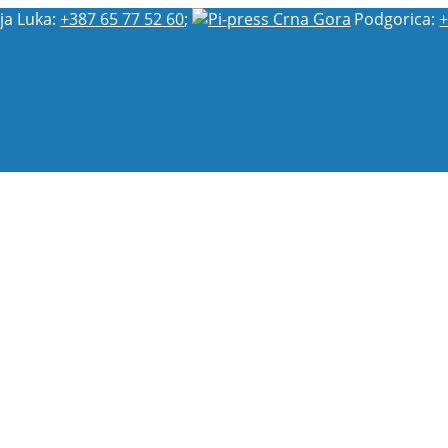
ja Luka:
+387 65 77 52 60
;
Podgorica:
+