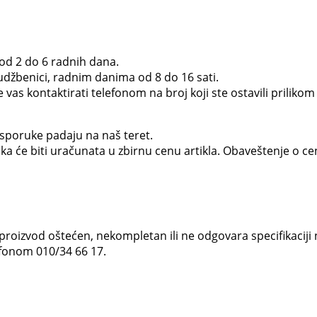
u od 2 do 6 radnih dana.
udžbenici, radnim danima od 8 do 16 sati.
e vas kontaktirati telefonom na broj koji ste ostavili prilik
isporuke padaju na naš teret.
uka će biti uračunata u zbirnu cenu artikla. Obaveštenje o c
proizvod oštećen, nekompletan ili ne odgovara specifikaciji
lefonom 010/34 66 17.