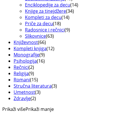
Enciklopedije za decu
(14)
Knjige za tinejdžere
(34)
Kompleti za decu
(14)
Priče za decu
(18)
Radosnice i rečnici
(9)
Slikovnice
(63)
Književnost
(66)
Kompleti knjiga
(12)
Monografije
(9)
Psihologija
(16)
Rečnici
(2)
Religija
(9)
Romani
(15)
Stručna literatura
(3)
Umetnost
(3)
Zdravlje
(2)
Prikaži više
Prikaži manje