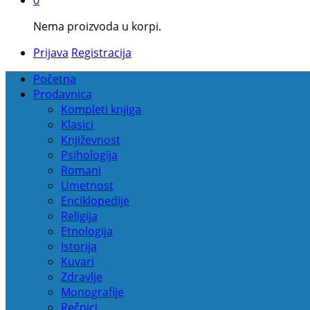
Nema proizvoda u korpi.
Prijava
Registracija
Početna
Prodavnica
Kompleti knjiga
Klasici
Književnost
Psihologija
Romani
Umetnost
Enciklopedije
Religija
Etnologija
Istorija
Kuvari
Zdravlje
Monografije
Rečnici