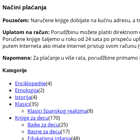
Načini plaćanja
Pouzećem:
Naručene knjige dobijate na kućnu adresu, a t
Uplatom na račun:
Porudžbinu možete platiti direktnom 
Poručene knjige šaljemo u roku od 24 sata po prispeću uplat
putem Interneta ako imate Internet pristup svom računu (
Napomena:
Za plaćanje u više rata, porudžbine primamo i
Kategorije
Enciklopedije
(4)
Etnologija
(2)
Istorija
(4)
Klasici
(35)
Klasici španskog realizma
(8)
Knjige za decu
(170)
Bajke za decu
(25)
Basne za decu
(17)
Edukativna izdanja
(48)