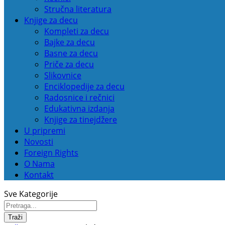
Stručna literatura
Knjige za decu
Kompleti za decu
Bajke za decu
Basne za decu
Priče za decu
Slikovnice
Enciklopedije za decu
Radosnice i rečnici
Edukativna izdanja
Knjige za tinejdžere
U pripremi
Novosti
Foreign Rights
O Nama
Kontakt
Sve Kategorije
Traži