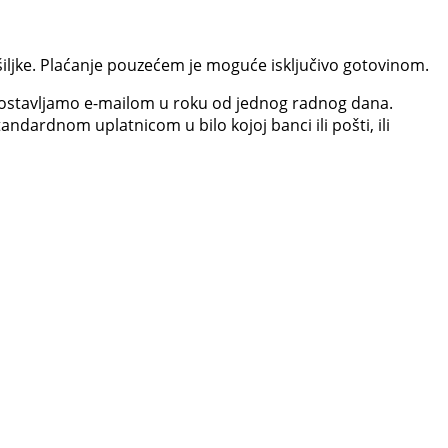
iljke. Plaćanje pouzećem je moguće isključivo gotovinom.
dostavljamo e-mailom u roku od jednog radnog dana.
ndardnom uplatnicom u bilo kojoj banci ili pošti, ili