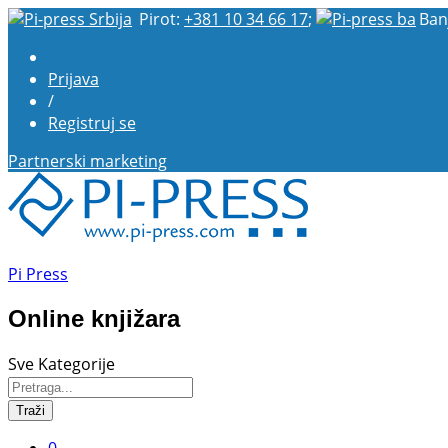
Pirot:
+381 10 34 66 17
;
Ban
Prijava
/
Registruj se
Partnerski marketing
Pi Press
Online knjižara
Sve Kategorije
Traži
0