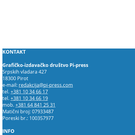
KONTAKT
Grafičko-izdavačko društvo Pi-press
Srpskih vladara 427
18300 Pirot
e-mail:
redakcija@pi-press.com
tel.
+381 10 34 66 17
tel.
+381 10 34 66 19
mob.
+381 64 841 25 31
Matični broj: 07933487
Poreski br.: 100357977
INFO