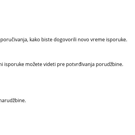
om poručivanja, kako biste dogovorili novo vreme isporuke.
eni isporuke možete videti pre potvrđivanja porudžbine.
 narudžbine.