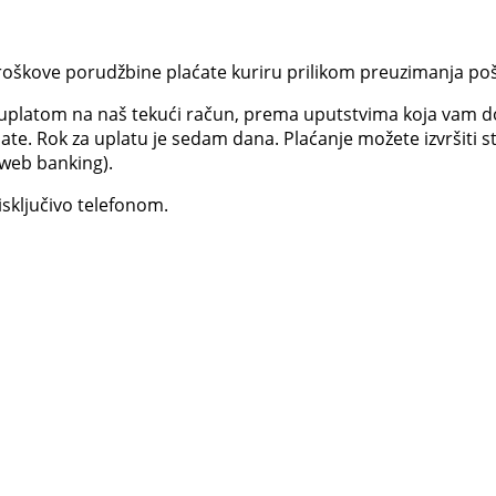
roškove porudžbine plaćate kuriru prilikom preuzimanja poš
uplatom na naš tekući račun, prema uputstvima koja vam 
e. Rok za uplatu je sedam dana. Plaćanje možete izvršiti sta
web banking).
sključivo telefonom.