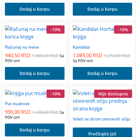
Dodaj u korpu
Dodaj u korpu
-
10
%
-
10
%
Računaj na mene
Kandidat
940,50
RSD
1.089,00
RSD
1.045,00
RSD
1.210,00
RSD
Sa
PDV-om
Sa PDV-om
Dodaj u korpu
Dodaj u korpu
-
10
%
Nije dostupno
Put mudrosti
990,00
RSD
1.100,00
RSD
Sa
PDV-om
Voleti se širom otvorenih očiju
Dodaj u korpu
Pročitajte još