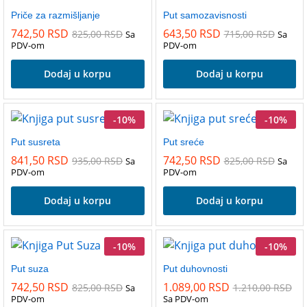
Priče za razmišljanje
Put samozavisnosti
742,50
RSD
643,50
RSD
825,00
RSD
715,00
RSD
Sa
Sa
PDV-om
PDV-om
Dodaj u korpu
Dodaj u korpu
-
10
%
-
10
%
Put susreta
Put sreće
841,50
RSD
742,50
RSD
935,00
RSD
825,00
RSD
Sa
Sa
PDV-om
PDV-om
Dodaj u korpu
Dodaj u korpu
-
10
%
-
10
%
Put suza
Put duhovnosti
742,50
RSD
1.089,00
RSD
825,00
RSD
1.210,00
RSD
Sa
PDV-om
Sa PDV-om