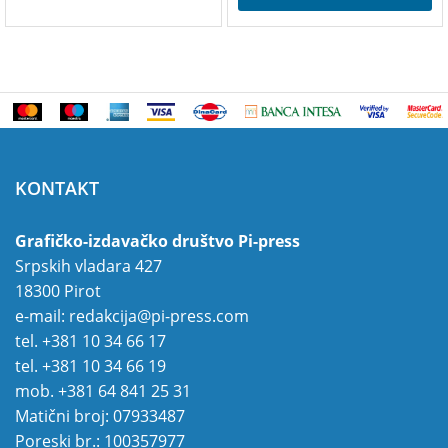
KONTAKT
Grafičko-izdavačko društvo Pi-press
Srpskih vladara 427
18300 Pirot
e-mail:
redakcija@pi-press.com
tel.
+381 10 34 66 17
tel.
+381 10 34 66 19
mob.
+381 64 841 25 31
Matični broj: 07933487
Poreski br.: 100357977