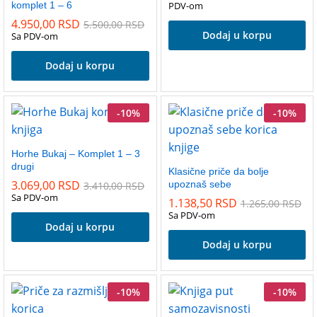
komplet 1 – 6
PDV-om
4.950,00
RSD
5.500,00
RSD
Dodaj u korpu
Sa PDV-om
Dodaj u korpu
-
10
%
-
10
%
Horhe Bukaj – Komplet 1 – 3
drugi
Klasične priče da bolje
3.069,00
RSD
upoznaš sebe
3.410,00
RSD
Sa PDV-om
1.138,50
RSD
1.265,00
RSD
Sa PDV-om
Dodaj u korpu
Dodaj u korpu
-
10
%
-
10
%