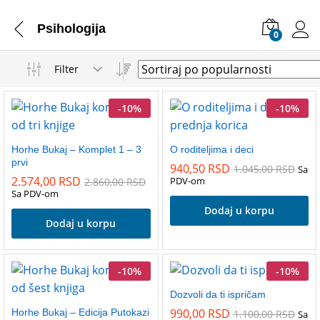
Psihologija
0
Filter
-
10
%
-
10
%
Horhe Bukaj – Komplet 1 – 3
O roditeljima i deci
prvi
940,50
RSD
1.045,00
RSD
Sa
2.574,00
RSD
PDV-om
2.860,00
RSD
Sa PDV-om
Dodaj u korpu
Dodaj u korpu
-
10
%
-
10
%
Dozvoli da ti ispričam
990,00
RSD
Horhe Bukaj – Edicija Putokazi
1.100,00
RSD
Sa