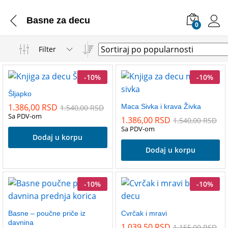
Basne za decu
0
Filter
-
10
%
-
10
%
Šljapko
1.386,00
RSD
Maca Sivka i krava Živka
1.540,00
RSD
Sa PDV-om
1.386,00
RSD
1.540,00
RSD
Sa PDV-om
Dodaj u korpu
Dodaj u korpu
-
10
%
-
10
%
Basne – poučne priče iz
Cvrčak i mravi
davnina
1.039,50
RSD
1.155,00
RSD