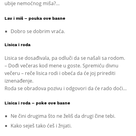
ubije nemoćnog miša?…
Lav i miš – pouka ove basne
Dobro se dobrim vraća.
Lisica i roda
Lisica se dosađivala, pa odluči da se našali sa rodom.
– Dođi večeras kod mene u goste. Spremiću divnu
večeru – reče lisica rodi i obeća da će joj prirediti
iznenađenje.
Roda se obradova pozivu i odgovori da će rado doći…
Lisica i roda – poke ove basne
Ne čini drugima što ne želiš da drugi čine tebi.
Kako seješ tako ćeš i žnjati.