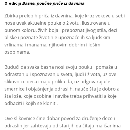
O ediciji
Basne, poučne priče iz davnina
Zbirka prelepih priča iz davnina, koje kroz vekove u sebi
nose uvek aktuelne pouke o životu. Ilustrovane u
punom koloru, živih boja i prepoznatljivog stila, deci
bliske i poznate životinje upoznaće ih sa ljudskim
vrlinama i manama, njihovim dobrim i lošim
osobinama.
Budući da svaka basna nosi svoju pouku i pomaže u
odrastanju i spoznavanju sveta, ljudi i života, uz ove
slikovnice deca imaju priliku da, uz odgovarajuće
smernice i objašnjenja odraslih, nauče šta je dobro a
šta loše, koje osobine i navike treba prihvatiti a koje
odbaciti i kojih se kloniti.
Ove slikovnice čine dobar povod za druženje dece i
odraslih jer zahtevaju od starijih da čitaju mališanima