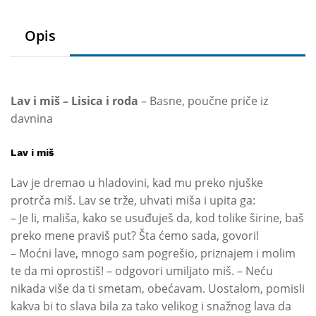
roda
količina
Opis
Lav i miš – Lisica i roda
– Basne, poučne priče iz
davnina
Lav i miš
Lav je dremao u hladovini, kad mu preko njuške
protrča miš. Lav se trže, uhvati miša i upita ga:
– Je li, mališa, kako se usuđuješ da, kod tolike širine, baš
preko mene praviš put? Šta ćemo sada, govori!
– Moćni lave, mnogo sam pogrešio, priznajem i molim
te da mi oprostiš! – odgovori umiljato miš. – Neću
nikada više da ti smetam, obećavam. Uostalom, pomisli
kakva bi to slava bila za tako velikog i snažnog lava da