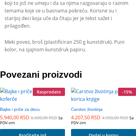
koji to još ne umeju i da sa njima razgovaraju o raznim
temama koje se u basnama pokreću. Korisne su i
starijoj deci koja uče da čitaju jer je tekst sažet i
prilagođen.
Meki povez, broš (plastificiran 250 g kunstdruk). Puni
kolor, na sjajnom kunstdruk papiru.
Povezani proizvodi
Rasprodato
-
15
%
Bajke i priče za decu
Carstvo životinja
5.940,00
RSD
4.207,50
RSD
6.600,00
RSD
4.950,00
RSD
Sa
Sa
PDV-om
PDV-om
Pročitajte još
Dodaj u korpu