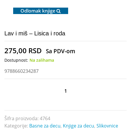
Odlomak knjige
Lav i miš – Lisica i roda
275,00
RSD
Sa PDV-om
Dostupnost:
Na zalihama
9788660234287
Lav
i
miš
-
Lisica
Šifra proizvoda:
4764
i
Kategorije:
Basne za decu
,
Knjige za decu
,
Slikovnice