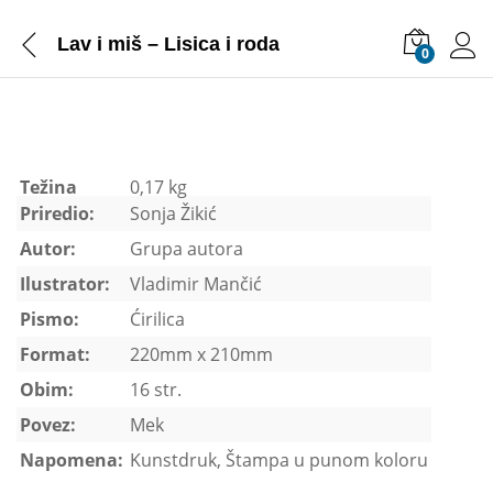
Lav i miš – Lisica i roda
0
Težina
0,17 kg
Priredio:
Sonja Žikić
Autor:
Grupa autora
Ilustrator:
Vladimir Mančić
Pismo:
Ćirilica
Format:
220mm x 210mm
Obim:
16 str.
Povez:
Mek
Napomena:
Kunstdruk, Štampa u punom koloru