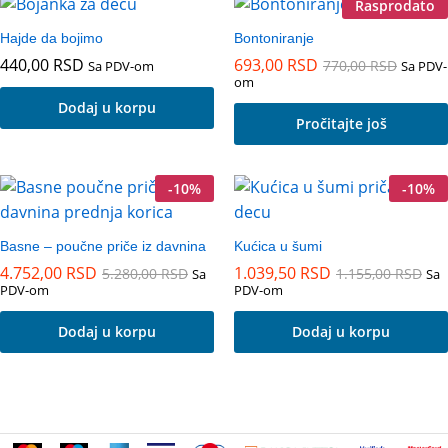
Rasprodato
Hajde da bojimo
Bontoniranje
440,00
RSD
693,00
RSD
770,00
RSD
Sa PDV-om
Sa PDV-
om
Dodaj u korpu
Pročitajte još
-
10
%
-
10
%
Basne – poučne priče iz davnina
Kućica u šumi
4.752,00
RSD
1.039,50
RSD
5.280,00
RSD
1.155,00
RSD
Sa
Sa
PDV-om
PDV-om
Dodaj u korpu
Dodaj u korpu