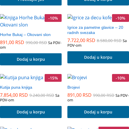
-
10
%
-
10
%
Igrice za pametne glavice – 20
radnih svezaka
Horhe Bukaj – Okovani slon
7.722,00
RSD
8.580,00
RSD
Sa
891,00
RSD
990,00
RSD
Sa PDV-
PDV-om
om
Dodaj u korpu
Dodaj u korpu
-
15
%
-
10
%
Kutija puna knjiga
Brojevi
7.854,00
RSD
891,00
RSD
9.240,00
RSD
990,00
RSD
Sa
Sa PDV-
PDV-om
om
Dodaj u korpu
Dodaj u korpu