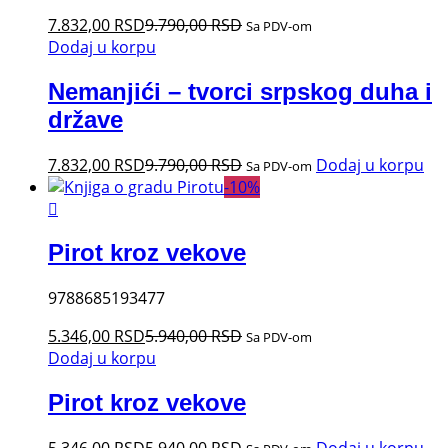
7.832,00
RSD
9.790,00
RSD
Sa PDV-om
Dodaj u korpu
Nemanjići – tvorci srpskog duha i
države
7.832,00
RSD
9.790,00
RSD
Dodaj u korpu
Sa PDV-om
-
10
%
Pirot kroz vekove
9788685193477
5.346,00
RSD
5.940,00
RSD
Sa PDV-om
Dodaj u korpu
Pirot kroz vekove