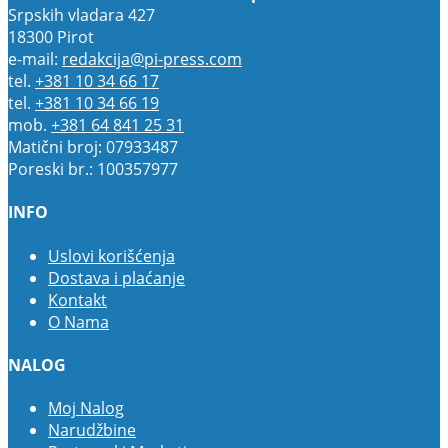
Srpskih vladara 427
18300 Pirot
e-mail:
redakcija@pi-press.com
tel.
+381 10 34 66 17
tel.
+381 10 34 66 19
mob.
+381 64 841 25 31
Matični broj: 07933487
Poreski br.: 100357977
INFO
Uslovi korišćenja
Dostava i plaćanje
Kontakt
O Nama
NALOG
Moj Nalog
Narudžbine