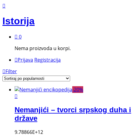
Istorija
0
Nema proizvoda u korpi.
Prijava
Registracija
Filter
-
20
%
Nemanjići – tvorci srpskog duha i
države
9.78866E+12