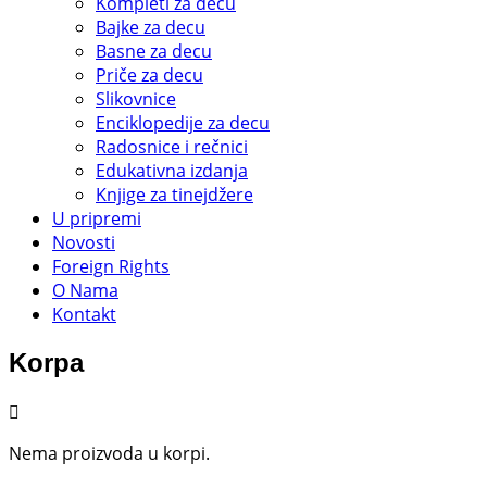
Kompleti za decu
Bajke za decu
Basne za decu
Priče za decu
Slikovnice
Enciklopedije za decu
Radosnice i rečnici
Edukativna izdanja
Knjige za tinejdžere
U pripremi
Novosti
Foreign Rights
O Nama
Kontakt
Korpa
Nema proizvoda u korpi.