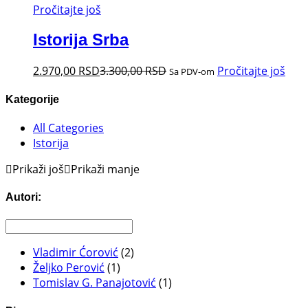
Pročitajte još
Istorija Srba
2.970,00
RSD
3.300,00
RSD
Pročitajte još
Sa PDV-om
Kategorije
All Categories
Istorija
Prikaži još
Prikaži manje
Autori:
Vladimir Ćorović
(2)
Željko Perović
(1)
Tomislav G. Panajotović
(1)