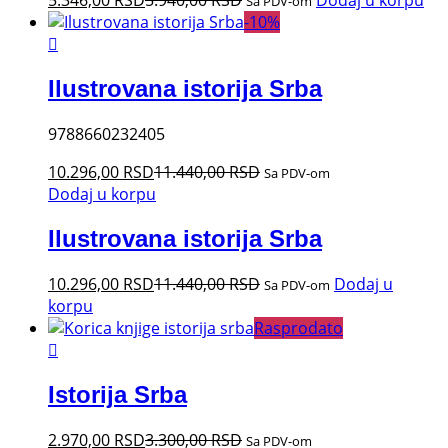
5.346,00
RSD
5.940,00
RSD
Dodaj u korpu
Sa PDV-om
-
10
%
Ilustrovana istorija Srba
9788660232405
10.296,00
RSD
11.440,00
RSD
Sa PDV-om
Dodaj u korpu
Ilustrovana istorija Srba
10.296,00
RSD
11.440,00
RSD
Dodaj u
Sa PDV-om
korpu
Rasprodato
Istorija Srba
2.970,00
RSD
3.300,00
RSD
Sa PDV-om