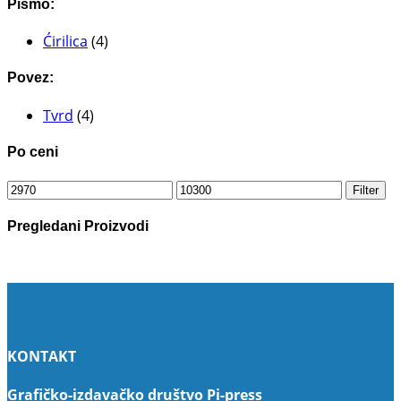
Pismo:
Ćirilica
(4)
Povez:
Tvrd
(4)
Po ceni
Minimalna
Maksimalna
Filter
cena
cena
Pregledani Proizvodi
KONTAKT
Grafičko-izdavačko društvo Pi-press