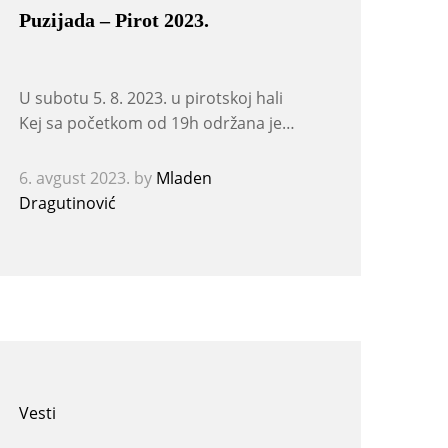
Puzijada – Pirot 2023.
U subotu 5. 8. 2023. u pirotskoj hali
Kej sa početkom od 19h održana je…
6. avgust 2023.
by
Mladen
Dragutinović
Vesti