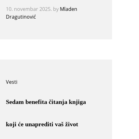
10. novembar 2025.
by
Mladen
Dragutinović
Vesti
Sedam benefita čitanja knjiga
koji će unaprediti vaš život