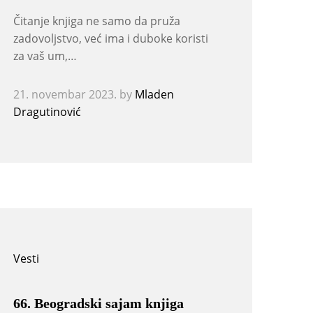
Čitanje knjiga ne samo da pruža
zadovoljstvo, već ima i duboke koristi
za vaš um,…
21. novembar 2023.
by
Mladen
Dragutinović
Vesti
66. Beogradski sajam knjiga