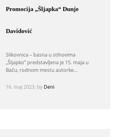
Promocija „Šljapka“ Dunje
Davidović
Slikovnica – basna u stihovima
„Šljapko” predstavljena je 15. maja u
Baču, rodnom mestu autorke…
16. maj 2023.
by
Deni