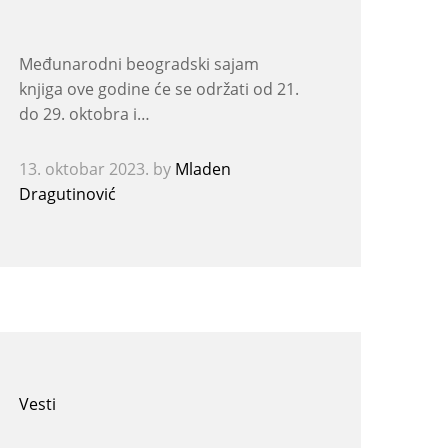
Međunarodni beogradski sajam
knjiga ove godine će se održati od 21.
do 29. oktobra i…
13. oktobar 2023.
by
Mladen
Dragutinović
Vesti