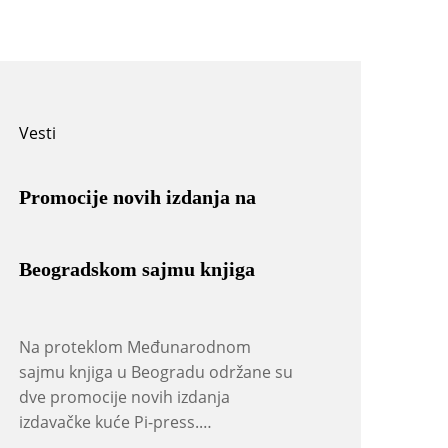
Vesti
Promocije novih izdanja na
Beogradskom sajmu knjiga
Na proteklom Međunarodnom
sajmu knjiga u Beogradu održane su
dve promocije novih izdanja
izdavačke kuće Pi-press.…