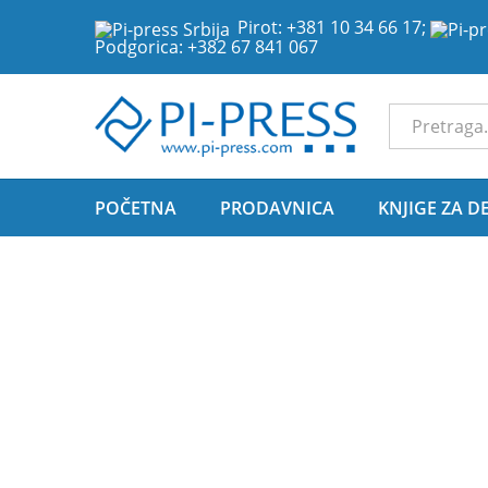
Pirot:
+381 10 34 66 17
;
Podgorica:
+382 67 841 067
Sve Kategor
POČETNA
PRODAVNICA
KNJIGE ZA D