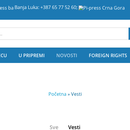
Banja Luka:
+387 65 77 52 60
;
ije
ECU
U PRIPREMI
NOVOSTI
FOREIGN RIGHTS
Početna
»
Vesti
Sve
Vesti