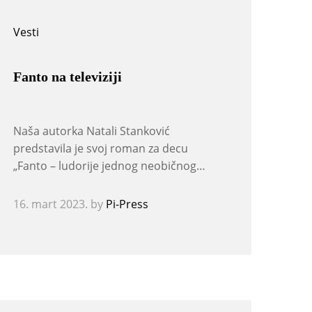
Vesti
Fanto na televiziji
Naša autorka Natali Stanković
predstavila je svoj roman za decu
„Fanto – ludorije jednog neobičnog…
16. mart 2023.
by
Pi-Press