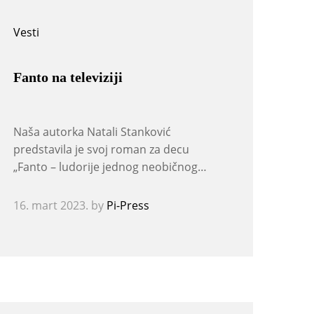
Vesti
Fanto na televiziji
Naša autorka Natali Stanković
predstavila je svoj roman za decu
„Fanto – ludorije jednog neobičnog…
16. mart 2023.
by
Pi-Press