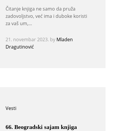
Čitanje knjiga ne samo da pruža
zadovoljstvo, već ima i duboke koristi
za vaš um,…
21. novembar 2023.
by
Mladen
Dragutinović
Vesti
66. Beogradski sajam knjiga