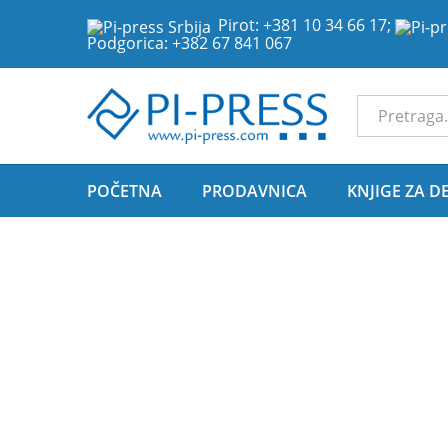
Pirot:
+381 10 34 66 17
;
Podgorica:
+382 67 841 067
Sve Kategor
POČETNA
PRODAVNICA
KNJIGE ZA D