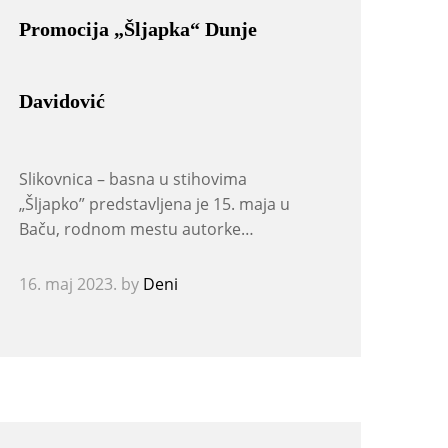
Promocija „Šljapka“ Dunje
Davidović
Slikovnica – basna u stihovima
„Šljapko” predstavljena je 15. maja u
Baču, rodnom mestu autorke…
16. maj 2023.
by
Deni