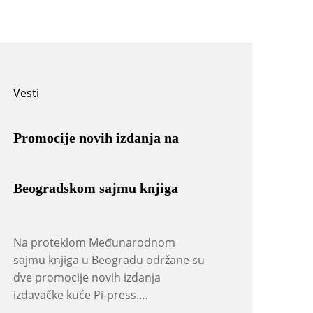
Vesti
Promocije novih izdanja na
Beogradskom sajmu knjiga
Na proteklom Međunarodnom
sajmu knjiga u Beogradu održane su
dve promocije novih izdanja
izdavačke kuće Pi-press.…