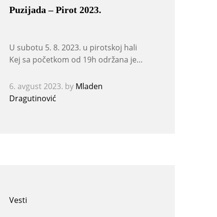
Puzijada – Pirot 2023.
U subotu 5. 8. 2023. u pirotskoj hali
Kej sa početkom od 19h održana je…
6. avgust 2023.
by
Mladen
Dragutinović
Vesti