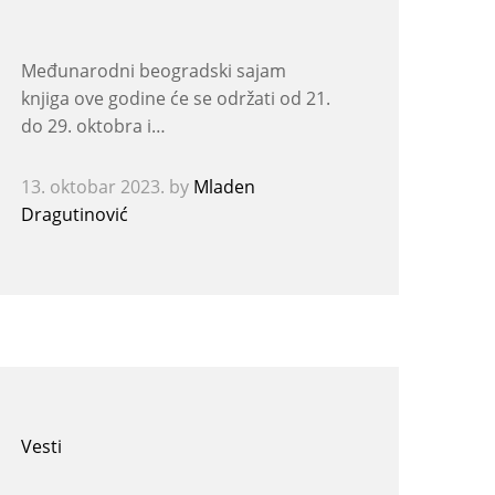
Međunarodni beogradski sajam
knjiga ove godine će se održati od 21.
do 29. oktobra i…
13. oktobar 2023.
by
Mladen
Dragutinović
Vesti