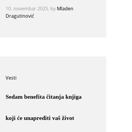
10. novembar 2025.
by
Mladen
Dragutinović
Vesti
Sedam benefita čitanja knjiga
koji će unaprediti vaš život