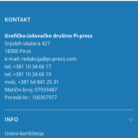
KONTAKT
Grafičko-izdavačko društvo Pi-press
Srpskih vladara 427
18300 Pirot
e-mail:
redakcija@pi-press.com
tel.
+381 10 34 66 17
tel.
+381 10 34 66 19
mob.
+381 64 841 25 31
Matični broj: 07933487
Poreski br.: 100357977
INFO
Uslovi korišćenja