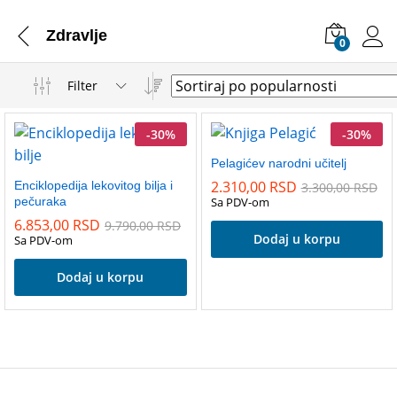
Zdravlje
0
Filter
-
30
%
-
30
%
Pelagićev narodni učitelj
2.310,00
RSD
Enciklopedija lekovitog bilja i
3.300,00
RSD
pečuraka
Sa PDV-om
6.853,00
RSD
9.790,00
RSD
Dodaj u korpu
Sa PDV-om
Dodaj u korpu