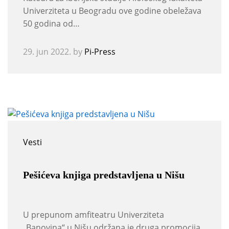
Univerziteta u Beogradu ove godine obeležava
50 godina od…
29. jun 2022.
by
Pi-Press
Vesti
Pešićeva knjiga predstavljena u Nišu
U prepunom amfiteatru Univerziteta
„Banovina“ u Nišu održana je druga promocija