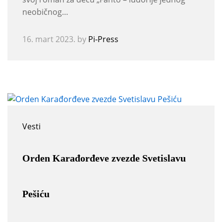
neobičnog…
16. mart 2023.
by
Pi-Press
Vesti
Orden Karađorđeve zvezde Svetislavu
Pešiću