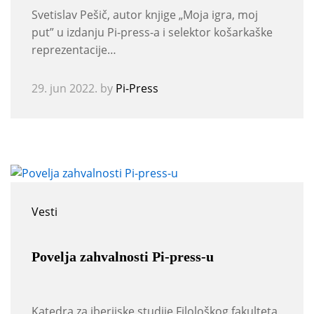
Svetislav Pešič, autor knjige „Moja igra, moj
put” u izdanju Pi-press-a i selektor košarkaške
reprezentacije…
29. jun 2022.
by
Pi-Press
Vesti
Povelja zahvalnosti Pi-press-u
Katedra za iberijske studije Filološkog fakulteta