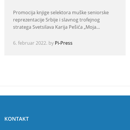
Promocija knjige selektora muške seniorske
reprezentacije Srbije i slavnog trofejnog
stratega Svetsilava Karija Pešića „Moja…
6. februar 2022.
by
Pi-Press
KONTAKT