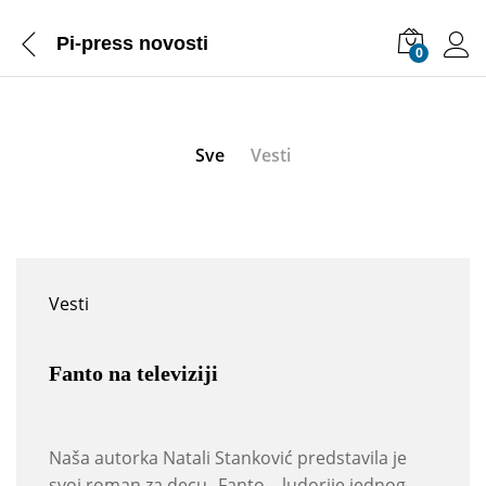
Pi-press novosti
0
Sve
Vesti
Vesti
Fanto na televiziji
Naša autorka Natali Stanković predstavila je
svoj roman za decu „Fanto – ludorije jednog