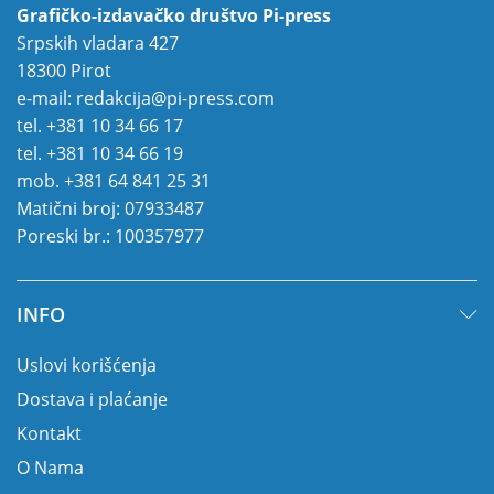
Grafičko-izdavačko društvo Pi-press
Srpskih vladara 427
18300 Pirot
e-mail:
redakcija@pi-press.com
tel.
+381 10 34 66 17
tel.
+381 10 34 66 19
mob.
+381 64 841 25 31
Matični broj: 07933487
Poreski br.: 100357977
INFO
Uslovi korišćenja
Dostava i plaćanje
Kontakt
O Nama