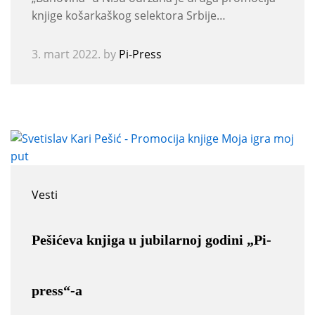
knjige košarkaškog selektora Srbije…
3. mart 2022.
by
Pi-Press
Vesti
Pešićeva knjiga u jubilarnoj godini „Pi-
press“-a