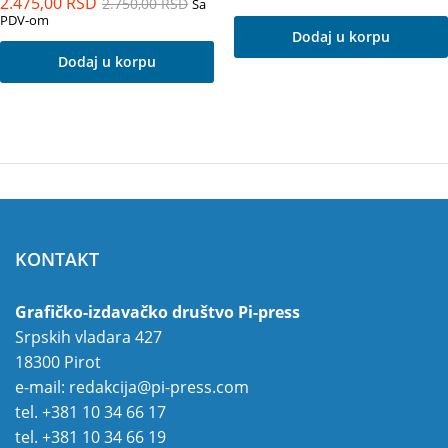
2.475,00
RSD
2.750,00
RSD
Sa
PDV-om
Dodaj u korpu
Dodaj u korpu
KONTAKT
Grafičko-izdavačko društvo Pi-press
Srpskih vladara 427
18300 Pirot
e-mail:
redakcija@pi-press.com
tel.
+381 10 34 66 17
tel.
+381 10 34 66 19