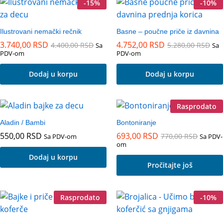
-
15
%
-
10
%
Ilustrovani nemački rečnik
Basne – poučne priče iz davnina
3.740,00
RSD
4.752,00
RSD
4.400,00
RSD
5.280,00
RSD
Sa
Sa
PDV-om
PDV-om
Dodaj u korpu
Dodaj u korpu
Rasprodato
Aladin / Bambi
Bontoniranje
550,00
RSD
693,00
RSD
770,00
RSD
Sa PDV-om
Sa PDV-
om
Dodaj u korpu
Pročitajte još
Rasprodato
-
10
%