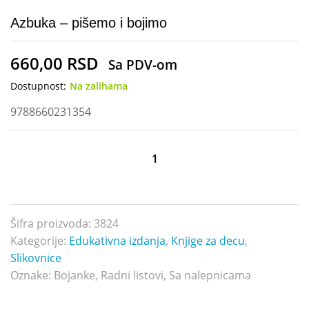
Azbuka – pišemo i bojimo
660,00
RSD
Sa PDV-om
Dostupnost:
Na zalihama
9788660231354
Azbuka
-
pišemo
i
bojimo
Šifra proizvoda:
3824
količina
Kategorije:
Edukativna izdanja
,
Knjige za decu
,
Slikovnice
Oznake:
Bojanke
,
Radni listovi
,
Sa nalepnicama