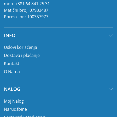
mob.
+381 64 841 25 31
Matični broj: 07933487
Poreski br.: 100357977
INFO
Uslovi korišćenja
Dostava i plaćanje
Kontakt
O Nama
NALOG
Moj Nalog
Narudžbine