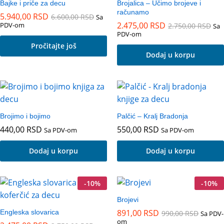
Bajke i priče za decu
Brojalica – Učimo brojeve i
računamo
5.940,00
RSD
6.600,00
RSD
Sa
2.475,00
RSD
PDV-om
2.750,00
RSD
Sa
PDV-om
Pročitajte još
Dodaj u korpu
Brojimo i bojimo
Palčić – Kralj Bradonja
440,00
RSD
550,00
RSD
Sa PDV-om
Sa PDV-om
Dodaj u korpu
Dodaj u korpu
-
10
%
-
10
%
Brojevi
891,00
RSD
Engleska slovarica
990,00
RSD
Sa PDV-
om