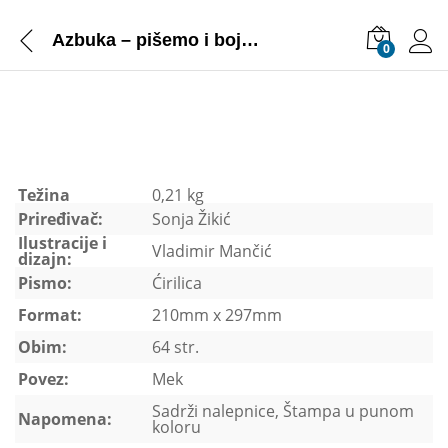
Azbuka – pišemo i bojimo
0
Težina
0,21 kg
Priređivač:
Sonja Žikić
Ilustracije i
Vladimir Mančić
dizajn:
Pismo:
Ćirilica
Format:
210mm x 297mm
Obim:
64 str.
Povez:
Mek
Sadrži nalepnice, Štampa u punom
Napomena:
koloru