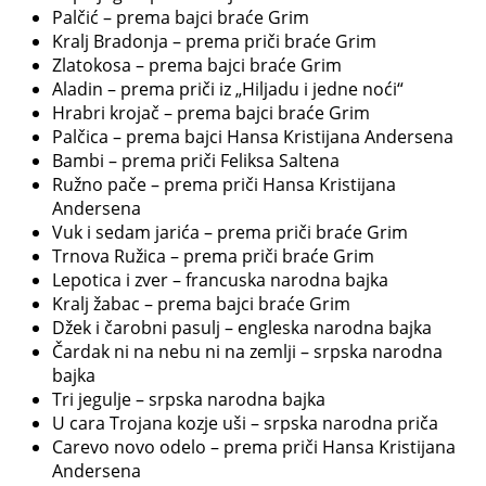
Palčić – prema bajci braće Grim
Kralj Bradonja – prema priči braće Grim
Zlatokosa – prema bajci braće Grim
Aladin – prema priči iz „Hiljadu i jedne noći“
Hrabri krojač – prema bajci braće Grim
Palčica – prema bajci Hansa Kristijana Andersena
Bambi – prema priči Feliksa Saltena
Ružno pače – prema priči Hansa Kristijana
Andersena
Vuk i sedam jarića – prema priči braće Grim
Trnova Ružica – prema priči braće Grim
Lepotica i zver – francuska narodna bajka
Kralj žabac – prema bajci braće Grim
Džek i čarobni pasulj – engleska narodna bajka
Čardak ni na nebu ni na zemlji – srpska narodna
bajka
Tri jegulje – srpska narodna bajka
U cara Trojana kozje uši – srpska narodna priča
Carevo novo odelo – prema priči Hansa Kristijana
Andersena