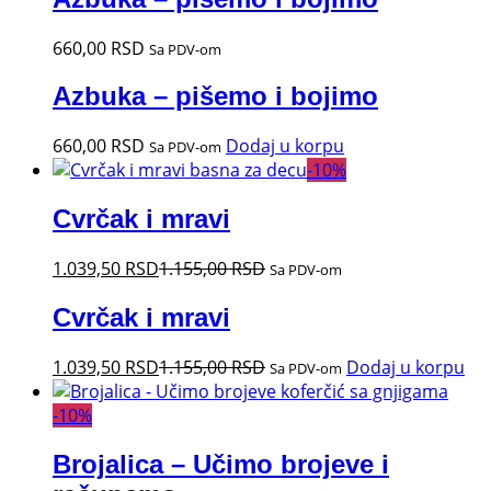
660,00
RSD
Sa PDV-om
Azbuka – pišemo i bojimo
660,00
RSD
Dodaj u korpu
Sa PDV-om
-
10
%
Cvrčak i mravi
1.039,50
RSD
1.155,00
RSD
Sa PDV-om
Cvrčak i mravi
1.039,50
RSD
1.155,00
RSD
Dodaj u korpu
Sa PDV-om
-
10
%
Brojalica – Učimo brojeve i