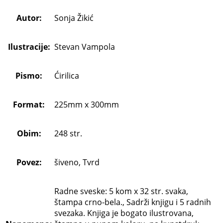
Autor:
Sonja Žikić
Ilustracije:
Stevan Vampola
Pismo:
Ćirilica
Format:
225mm x 300mm
Obim:
248 str.
Povez:
šiveno, Tvrd
Radne sveske: 5 kom x 32 str. svaka,
štampa crno-bela., Sadrži knjigu i 5 radnih
svezaka. Knjiga je bogato ilustrovana,