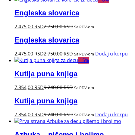
Engleska slovarica
2.475,00
RSD
2.750,00
RSD
Sa PDV-om
Engleska slovarica
2.475,00
RSD
2.750,00
RSD
Dodaj u korpu
Sa PDV-om
-
15
%
Kutija puna knjiga
7.854,00
RSD
9.240,00
RSD
Sa PDV-om
Kutija puna knjiga
7.854,00
RSD
9.240,00
RSD
Dodaj u korpu
Sa PDV-om
Azbuka – pišemo i bojimo