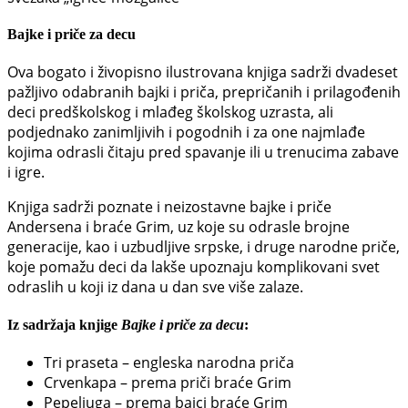
Bajke i priče za decu
Ova bogato i živopisno ilustrovana knjiga sadrži dvadeset
pažljivo odabranih bajki i priča, prepričanih i prilagođenih
deci predškolskog i mlađeg školskog uzrasta, ali
podjednako zanimljivih i pogodnih i za one najmlađe
kojima odrasli čitaju pred spavanje ili u trenucima zabave
i igre.
Knjiga sadrži poznate i neizostavne bajke i priče
Andersena i braće Grim, uz koje su odrasle brojne
generacije, kao i uzbudljive srpske, i druge narodne priče,
koje pomažu deci da lakše upoznaju komplikovani svet
odraslih u koji iz dana u dan sve više zalaze.
Iz sadržaja knjige
Bajke i priče za decu
:
Tri praseta – engleska narodna priča
Crvenkapa – prema priči braće Grim
Pepeljuga – prema bajci braće Grim