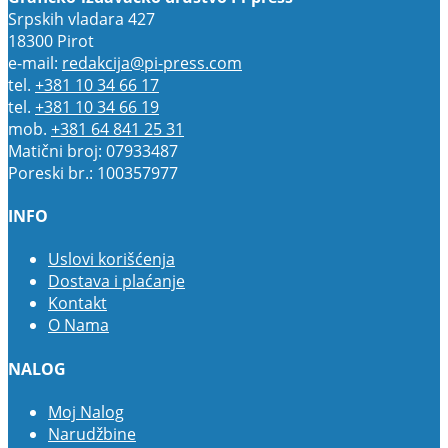
Srpskih vladara 427
18300 Pirot
e-mail:
redakcija@pi-press.com
tel.
+381 10 34 66 17
tel.
+381 10 34 66 19
mob.
+381 64 841 25 31
Matični broj: 07933487
Poreski br.: 100357977
INFO
Uslovi korišćenja
Dostava i plaćanje
Kontakt
O Nama
NALOG
Moj Nalog
Narudžbine