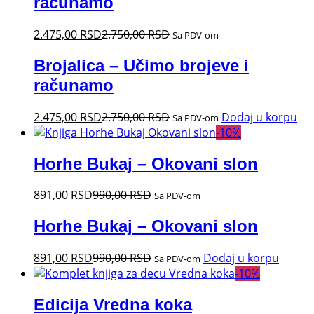
računamo
2.475,00
RSD
2.750,00
RSD
Sa PDV-om
Brojalica – Učimo brojeve i
računamo
2.475,00
RSD
2.750,00
RSD
Dodaj u korpu
Sa PDV-om
-
10
%
Horhe Bukaj – Okovani slon
891,00
RSD
990,00
RSD
Sa PDV-om
Horhe Bukaj – Okovani slon
891,00
RSD
990,00
RSD
Dodaj u korpu
Sa PDV-om
-
10
%
Edicija Vredna koka