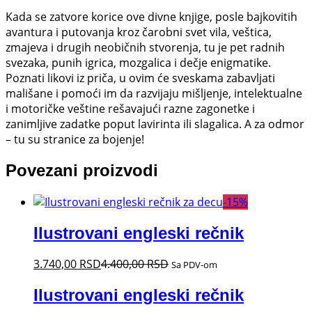
Kada se zatvore korice ove divne knjige, posle bajkovitih
avantura i putovanja kroz čarobni svet vila, veštica,
zmajeva i drugih neobičnih stvorenja, tu je pet radnih
svezaka, punih igrica, mozgalica i dečje enigmatike.
Poznati likovi iz priča, u ovim će sveskama zabavljati
mališane i pomoći im da razvijaju mišljenje, intelektualne
i motoričke veštine rešavajući razne zagonetke i
zanimljive zadatke poput lavirinta ili slagalica. A za odmor
– tu su stranice za bojenje!
Povezani proizvodi
-
15
%
Ilustrovani engleski rečnik
3.740,00
RSD
4.400,00
RSD
Sa PDV-om
Ilustrovani engleski rečnik