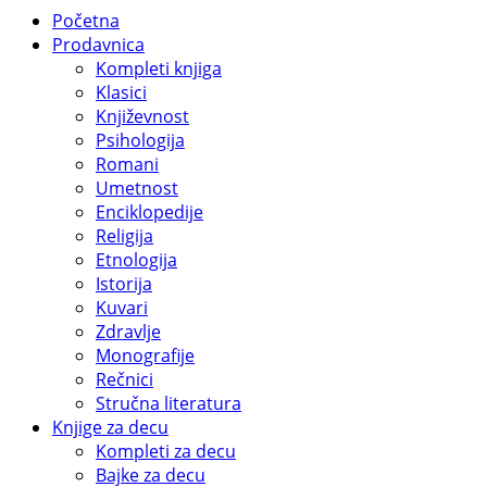
Početna
Prodavnica
Kompleti knjiga
Klasici
Književnost
Psihologija
Romani
Umetnost
Enciklopedije
Religija
Etnologija
Istorija
Kuvari
Zdravlje
Monografije
Rečnici
Stručna literatura
Knjige za decu
Kompleti za decu
Bajke za decu