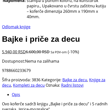
Napomena:
štampa u punom koloru, na kunstdruk
papiru., Upakovano u čvrstu zaštitnu kutiju
– koferče dimenzija 260mm x 190mm x
40mm.
Odlomak knjige
Bajke i priče za decu
5.940,00
RSD
6.600,00
RSD
(-10%)
Sa PDV-om
Dostupnost:
Nema na zalihama
9788660233679
Šifra proizvoda:
3836
Kategorije:
Bajke za decu
,
Knjige za
decu
,
Kompleti za decu
Oznaka:
Radni listovi
Opis
Ovo koferče sadrži knjigu „Bajke i priče za decu” i 5 radnih
svezaka „Igrice-mozgalice”