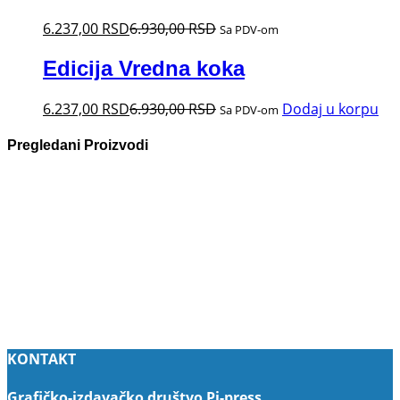
6.237,00
RSD
6.930,00
RSD
Sa PDV-om
Edicija Vredna koka
6.237,00
RSD
6.930,00
RSD
Dodaj u korpu
Sa PDV-om
Pregledani Proizvodi
KONTAKT
Grafičko-izdavačko društvo Pi-press