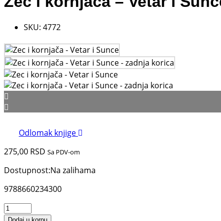
Zec i kornjača – Vetar i Sunc
SKU:
4772
Odlomak knjige
275,00
RSD
Sa PDV-om
Dostupnost:
Na zalihama
9788660234300
Zec
i
Dodaj u korpu