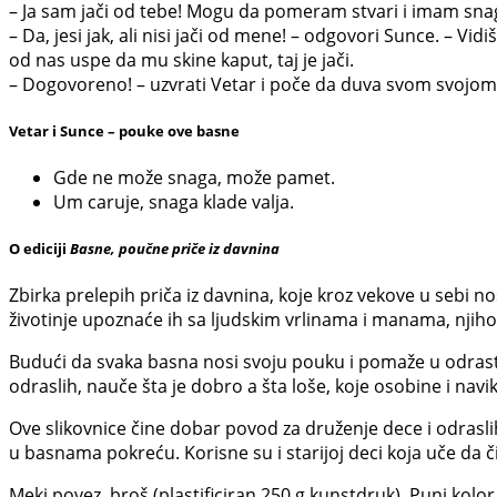
– Ja sam jači od tebe! Mogu da pomeram stvari i imam snagu
– Da, jesi jak, ali nisi jači od mene! – odgovori Sunce. – V
od nas uspe da mu skine kaput, taj je jači.
– Dogovoreno! – uzvrati Vetar i poče da duva svom svoj
Vetar i Sunce – pouke ove basne
Gde ne može snaga, može pamet.
Um caruje, snaga klade valja.
O ediciji
Basne, poučne priče iz davnina
Zbirka prelepih priča iz davnina, koje kroz vekove u sebi no
životinje upoznaće ih sa ljudskim vrlinama i manama, nji
Budući da svaka basna nosi svoju pouku i pomaže u odrastan
odraslih, nauče šta je dobro a šta loše, koje osobine i navike 
Ove slikovnice čine dobar povod za druženje dece i odrasli
u basnama pokreću. Korisne su i starijoj deci koja uče da čit
Meki povez, broš (plastificiran 250 g kunstdruk). Puni kolo