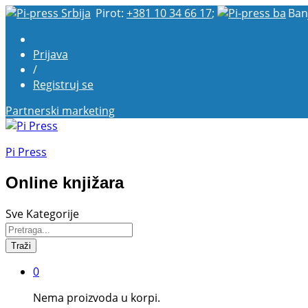
Pirot:
+381 10 34 66 17
;
Ban
Prijava
/
Registruj se
Partnerski marketing
Pi Press
Online knjižara
Sve Kategorije
Traži
0
Nema proizvoda u korpi.