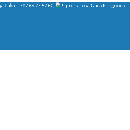
ja Luka:
+387 65 77 52 60
;
Podgorica:
+