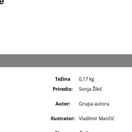
e
Težina
0,17 kg
Priredio:
Sonja Žikić
Autor:
Grupa autora
Ilustrator:
Vladimir Mančić