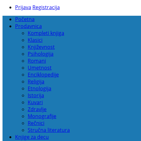
Prijava
Registracija
Početna
Prodavnica
Kompleti knjiga
Klasici
Književnost
Psihologija
Romani
Umetnost
Enciklopedije
Religija
Etnologija
Istorija
Kuvari
Zdravlje
Monografije
Rečnici
Stručna literatura
Knjige za decu