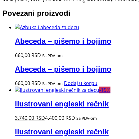
Povezani proizvodi
Abeceda – pišemo i bojimo
660,00
RSD
Sa PDV-om
Abeceda – pišemo i bojimo
660,00
RSD
Dodaj u korpu
Sa PDV-om
-
15
%
Ilustrovani engleski rečnik
3.740,00
RSD
4.400,00
RSD
Sa PDV-om
Ilustrovani engleski rečnik