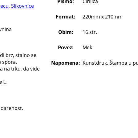
Pismo:
Ćirilica
decu
,
Slikovnice
Format:
220mm x 210mm
vnina
Obim:
16 str.
Povez:
Mek
odi brz, stalno se
e spora.
Napomena:
Kunstdruk, Štampa u p
a na trku, da vide
de!…
darenost.