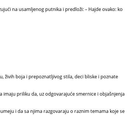
azujući na usamljenog putnika i predloži: – Hajde ovako: ko
živih boja i prepoznatljivog stila, deci bliske i poznate
ca imaju priliku da, uz odgovarajuće smernice i objašnjenja
 ne umeju i da sa njima razgovaraju o raznim temama koje se