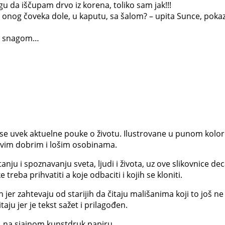
 da iščupam drvo iz korena, toliko sam jak!!!
idiš onog čoveka dole, u kaputu, sa šalom? – upita Sunce, pok
om snagom…
se uvek aktuelne pouke o životu. Ilustrovane u punom koloru, 
hovim dobrim i lošim osobinama.
ju i spoznavanju sveta, ljudi i života, uz ove slikovnice de
treba prihvatiti a koje odbaciti i kojih se kloniti.
h jer zahtevaju od starijih da čitaju mališanima koji to još
aju jer je tekst sažet i prilagođen.
r, na sjajnom kunstdruk papiru.