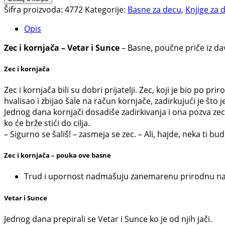
kornjača
Šifra proizvoda:
4772
Kategorije:
Basne za decu
,
Knjige za 
-
Opis
Vetar
i
Zec i kornjača – Vetar i Sunce
– Basne, poučne priče iz da
Sunce
količina
Zec i kornjača
Zec i kornjača bili su dobri prijatelji. Zec, koji je bio po prir
hvalisao i zbijao šale na račun kornjače, zadirkujući je što j
Jednog dana kornjači dosadiše zadirkivanja i ona pozva zec
ko će brže stići do cilja.
– Sigurno se šališ! – zasmeja se zec. – Ali, hajde, neka ti bu
Zec i kornjača – pouka ove basne
Trud i upornost nadmašuju zanemarenu prirodnu na
Vetar i Sunce
Jednog dana prepirali se Vetar i Sunce ko je od njih jači.