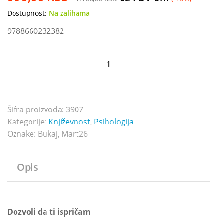
Dostupnost:
Na zalihama
9788660232382
Dozvoli
da
ti
ispričam
količina
Šifra proizvoda:
3907
Kategorije:
Književnost
,
Psihologija
Oznake:
Bukaj
,
Mart26
Opis
Dozvoli da ti ispričam