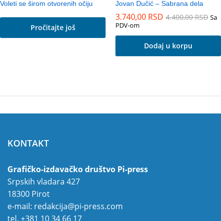
Voleti se širom otvorenih očiju
Jovan Dučić – Sabrana dela
3.740,00
RSD
4.400,00
RSD
Sa
PDV-om
Pročitajte još
Dodaj u korpu
KONTAKT
Grafičko-izdavačko društvo Pi-press
Srpskih vladara 427
18300 Pirot
e-mail:
redakcija@pi-press.com
tel.
+381 10 34 66 17