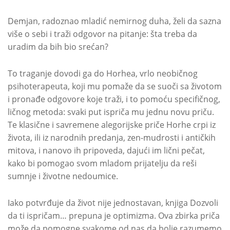
Demjan, radoznao mladić nemirnog duha, želi da sazna
više o sebi i traži odgovor na pitanje: šta treba da
uradim da bih bio srećan?
To traganje dovodi ga do Horhea, vrlo neobičnog
psihoterapeuta, koji mu pomaže da se suoči sa životom
i pronađe odgovore koje traži, i to pomoću specifičnog,
ličnog metoda: svaki put ispriča mu jednu novu priču.
Te klasične i savremene alegorijske priče Horhe crpi iz
života, ili iz narodnih predanja, zen-mudrosti i antičkih
mitova, i nanovo ih pripoveda, dajući im lični pečat,
kako bi pomogao svom mladom prijatelju da reši
sumnje i životne nedoumice.
Iako potvrđuje da život nije jednostavan, knjiga Dozvoli
da ti ispričam… prepuna je optimizma. Ova zbirka priča
može da pomogne svakome od nas da bolje razumemo