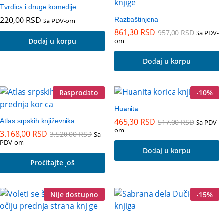
Tvrdica i druge komedije
220,00
RSD
Razbaštinjena
Sa PDV-om
861,30
RSD
957,00
RSD
Sa PDV-
Dodaj u korpu
om
Dodaj u korpu
Rasprodato
-
10
%
Huanita
465,30
RSD
Atlas srpskih književnika
517,00
RSD
Sa PDV-
om
3.168,00
RSD
3.520,00
RSD
Sa
PDV-om
Dodaj u korpu
Pročitajte još
Nije dostupno
-
15
%