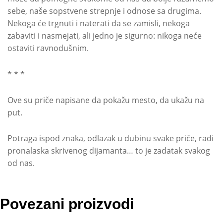
sebe, naše sopstvene strepnje i odnose sa drugima.
Nekoga će trgnuti i naterati da se zamisli, nekoga
zabaviti i nasmejati, ali jedno je sigurno: nikoga neće
ostaviti ravnodušnim.
* * *
Ove su priče napisane da pokažu mesto, da ukažu na
put.
Potraga ispod znaka, odlazak u dubinu svake priče, radi
pronalaska skrivenog dijamanta… to je zadatak svakog
od nas.
Povezani proizvodi