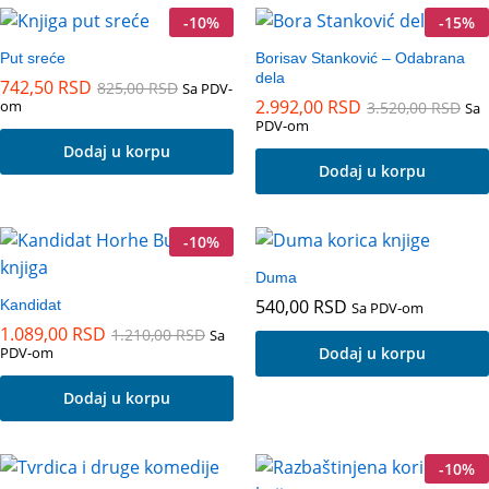
-
10
%
-
15
%
Put sreće
Borisav Stanković – Odabrana
dela
742,50
RSD
825,00
RSD
Sa PDV-
2.992,00
RSD
om
3.520,00
RSD
Sa
PDV-om
Dodaj u korpu
Dodaj u korpu
-
10
%
Duma
540,00
RSD
Kandidat
Sa PDV-om
1.089,00
RSD
1.210,00
RSD
Sa
PDV-om
Dodaj u korpu
Dodaj u korpu
-
10
%