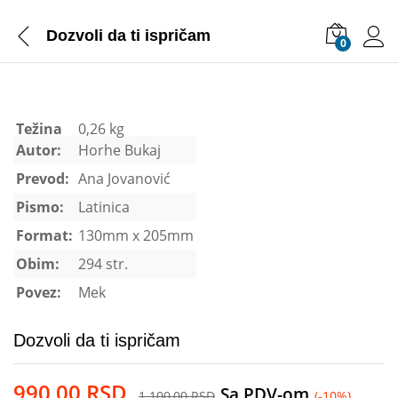
Dozvoli da ti ispričam
0
Težina
0,26 kg
Autor:
Horhe Bukaj
Prevod:
Ana Jovanović
Pismo:
Latinica
Format:
130mm x 205mm
Obim:
294 str.
Povez:
Mek
Dozvoli da ti ispričam
990,00
RSD
Sa PDV-om
1.100,00
RSD
(-10%)