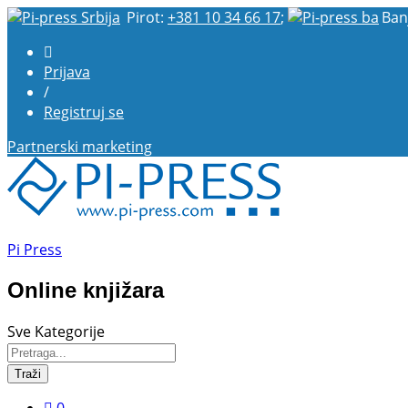
Pirot:
+381 10 34 66 17
;
Ban
Prijava
/
Registruj se
Partnerski marketing
Pi Press
Online knjižara
Sve Kategorije
Traži
0