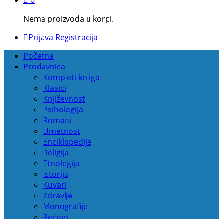
Nema proizvoda u korpi.
Prijava
Registracija
Početna
Prodavnica
Kompleti knjiga
Klasici
Književnost
Psihologija
Romani
Umetnost
Enciklopedije
Religija
Etnologija
Istorija
Kuvari
Zdravlje
Monografije
Rečnici