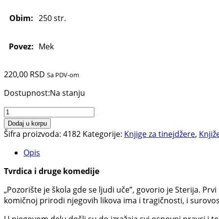
Obim:
250 str.
Povez:
Mek
220,00
RSD
Sa PDV-om
Dostupnost:
Na stanju
Tvrdica
i
Dodaj u korpu
druge
Šifra proizvoda:
4182
Kategorije:
Knjige za tinejdžere
,
Knjiž
komedije
Opis
količina
Tvrdica i druge komedije
„Pozorište je škola gde se ljudi uče”, govorio je Sterija. Pr
komičnoj prirodi njegovih likova ima i tragičnosti, i surovo
U njegovom delu došli su do izražaja svi osnovni pravci i 