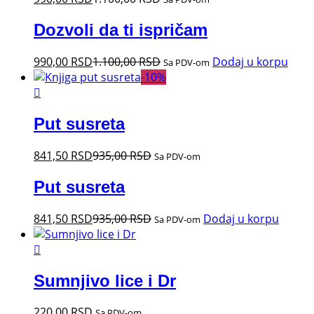
Dozvoli da ti ispričam
990,00
RSD
1.100,00
RSD
Dodaj u korpu
Sa PDV-om
-
10
%
Put susreta
841,50
RSD
935,00
RSD
Sa PDV-om
Put susreta
841,50
RSD
935,00
RSD
Dodaj u korpu
Sa PDV-om
Sumnjivo lice i Dr
220,00
RSD
Sa PDV-om