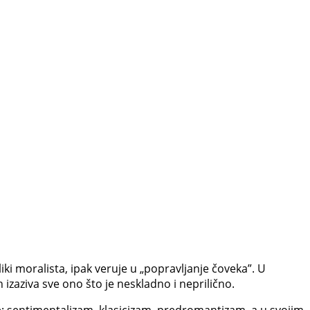
eliki moralista, ipak veruje u „popravljanje čoveka”. U
 izaziva sve ono što je neskladno i neprilično.
he: sentimentalizam, klasicizam, predromantizam, a u svojim