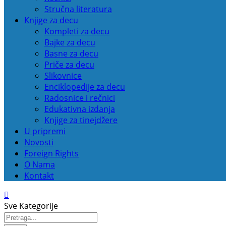
Stručna literatura
Knjige za decu
Kompleti za decu
Bajke za decu
Basne za decu
Priče za decu
Slikovnice
Enciklopedije za decu
Radosnice i rečnici
Edukativna izdanja
Knjige za tinejdžere
U pripremi
Novosti
Foreign Rights
O Nama
Kontakt
Sve Kategorije