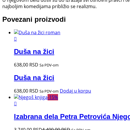
najboljim komedijama približio se realizmu.
Povezani proizvodi
Duša na žici
638,00
RSD
Sa PDV-om
Duša na žici
638,00
RSD
Dodaj u korpu
Sa PDV-om
-
15
%
Izabrana dela Petra Petrovića Njeg
3.740,00
RSD
4.400,00
RSD
Sa PDV-om