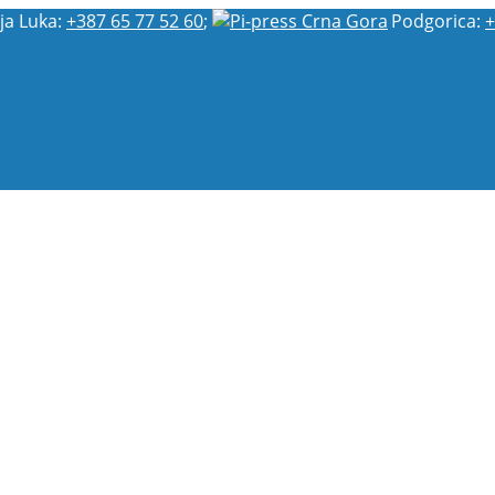
ja Luka:
+387 65 77 52 60
;
Podgorica:
+