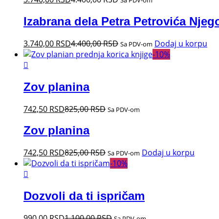
Izabrana dela Petra Petrovića Njeg
3.740,00
RSD
4.400,00
RSD
Dodaj u korpu
Sa PDV-om
-
10
%
Zov planina
742,50
RSD
825,00
RSD
Sa PDV-om
Zov planina
742,50
RSD
825,00
RSD
Dodaj u korpu
Sa PDV-om
-
10
%
Dozvoli da ti ispričam
990,00
RSD
1.100,00
RSD
Sa PDV-om