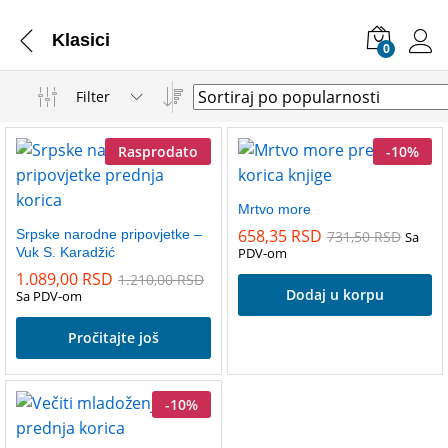
Klasici
0
Filter
Rasprodato
-
10
%
Mrtvo more
658,35
RSD
Srpske narodne pripovjetke –
731,50
RSD
Sa
Vuk S. Karadžić
PDV-om
1.089,00
RSD
1.210,00
RSD
Dodaj u korpu
Sa PDV-om
Pročitajte još
-
10
%