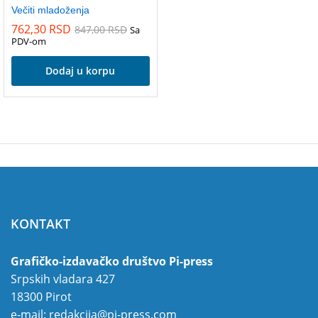
Večiti mladoženja
762,30
RSD
847,00
RSD
Sa
PDV-om
Dodaj u korpu
KONTAKT
Grafičko-izdavačko društvo Pi-press
Srpskih vladara 427
18300 Pirot
e-mail:
redakcija@pi-press.com