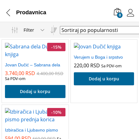
Prodavnica
0
Filter
-
15
%
Verujem u Boga i srpstvo
220,00
RSD
Jovan Dučić – Sabrana dela
Sa PDV-om
3.740,00
RSD
4.400,00
RSD
Sa PDV-om
Dodaj u korpu
Dodaj u korpu
-
10
%
Izbiračica i Ljubavno pismo
594,00
RSD
660,00
RSD
Sa