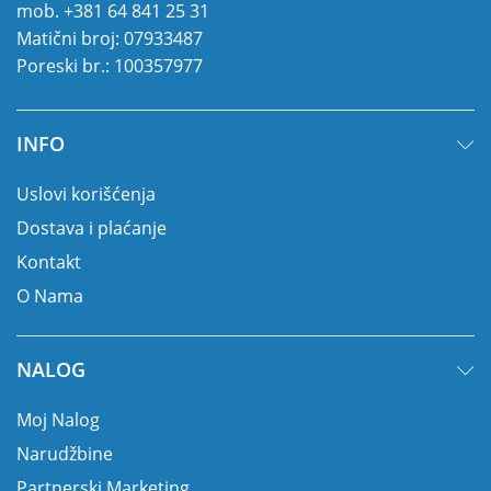
mob.
+381 64 841 25 31
Matični broj: 07933487
Poreski br.: 100357977
INFO
Uslovi korišćenja
Dostava i plaćanje
Kontakt
O Nama
NALOG
Moj Nalog
Narudžbine
Partnerski Marketing