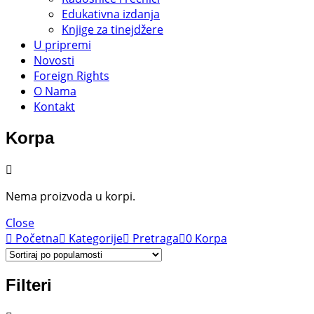
Edukativna izdanja
Knjige za tinejdžere
U pripremi
Novosti
Foreign Rights
O Nama
Kontakt
Korpa
Nema proizvoda u korpi.
Close
Početna
Kategorije
Pretraga
0
Korpa
Filteri