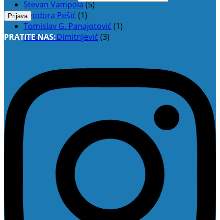
Stevan Vampola
(5)
Teodora Pešić
(1)
Tomislav G. Panajotović
(1)
Vladimir Dimitrijević
(3)
PRATITE NAS: