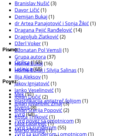
Branislav Nušić
(3)
Davor Ličić
(1)
Demijan Bukaj
(1)
dr Artea Panajotović i Sonja Žikić
(1)
Dragana Pejić Ranđelović
(14)
Dragoljub Zlatković
(2)
Džerl Voker
(1)
Džonatan Pol Vemsli
(1)
Pismo:
Grupa autora
(37)
Ćirilica
(168)
Horhe Bukaj
(16)
Latinica
(68)
Horhe Bukaj i Silvija Salinas
(1)
Ilija Aleksov
(1)
Povez:
Jakov Ignjatović
(1)
Janko Veselinović
(1)
Mek
(91)
Jovan Dučić
(2)
plastifikacija antistreč folijom
(1)
Jovan Jovanović Zmaj
(3)
šiveno
(8)
Jovan Sterija Popović
(2)
Tvrd
(68)
Kosta Trifković
(1)
Tvrd povez sa omotnicom
(3)
Laza Lazarević
(1)
Tvrd sa sunđerom
(55)
Marko Busalji
(1)
Tvrd sa sunđerom i omotnicom
(1)