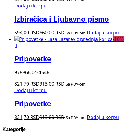
Dodaj u korpu
Izbiračica i Ljubavno pismo
594,00
RSD
660,00
RSD
Dodaj u korpu
Sa PDV-om
-
10
%
Pripovetke
9788660234546
821,70
RSD
913,00
RSD
Sa PDV-om
Dodaj u korpu
Pripovetke
821,70
RSD
913,00
RSD
Dodaj u korpu
Sa PDV-om
Kategorije