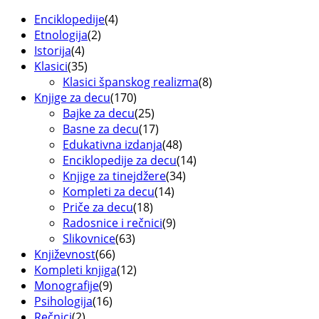
Enciklopedije
(4)
Etnologija
(2)
Istorija
(4)
Klasici
(35)
Klasici španskog realizma
(8)
Knjige za decu
(170)
Bajke za decu
(25)
Basne za decu
(17)
Edukativna izdanja
(48)
Enciklopedije za decu
(14)
Knjige za tinejdžere
(34)
Kompleti za decu
(14)
Priče za decu
(18)
Radosnice i rečnici
(9)
Slikovnice
(63)
Književnost
(66)
Kompleti knjiga
(12)
Monografije
(9)
Psihologija
(16)
Rečnici
(2)