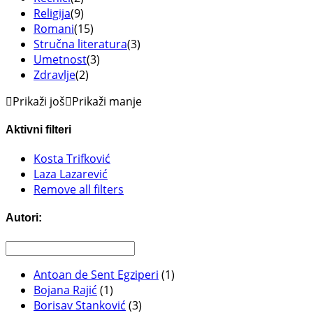
Religija
(9)
Romani
(15)
Stručna literatura
(3)
Umetnost
(3)
Zdravlje
(2)
Prikaži još
Prikaži manje
Aktivni filteri
Kosta Trifković
Laza Lazarević
Remove all filters
Autori:
Antoan de Sent Egziperi
(1)
Bojana Rajić
(1)
Borisav Stanković
(3)