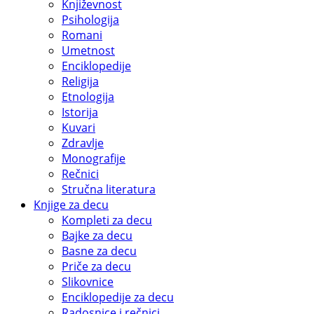
Književnost
Psihologija
Romani
Umetnost
Enciklopedije
Religija
Etnologija
Istorija
Kuvari
Zdravlje
Monografije
Rečnici
Stručna literatura
Knjige za decu
Kompleti za decu
Bajke za decu
Basne za decu
Priče za decu
Slikovnice
Enciklopedije za decu
Radosnice i rečnici