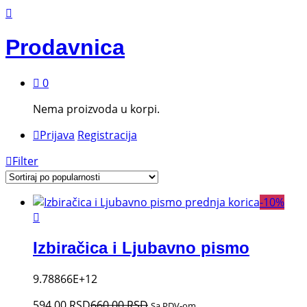
Prodavnica
0
Nema proizvoda u korpi.
Prijava
Registracija
Filter
-
10
%
Izbiračica i Ljubavno pismo
9.78866E+12
594,00
RSD
660,00
RSD
Sa PDV-om