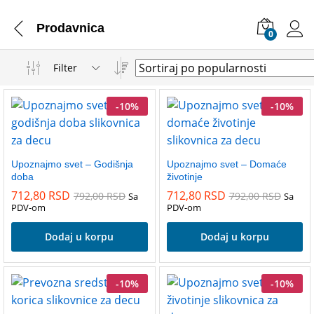
Prodavnica
0
Filter
-
10
%
-
10
%
Upoznajmo svet – Godišnja
Upoznajmo svet – Domaće
doba
životinje
712,80
RSD
712,80
RSD
792,00
RSD
792,00
RSD
Sa
Sa
PDV-om
PDV-om
Dodaj u korpu
Dodaj u korpu
-
10
%
-
10
%