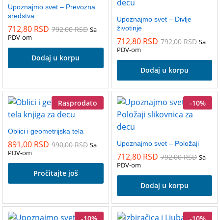
Upoznajmo svet – Prevozna
sredstva
Upoznajmo svet – Divlje
712,80
RSD
životinje
792,00
RSD
Sa
PDV-om
712,80
RSD
792,00
RSD
Sa
PDV-om
Dodaj u korpu
Dodaj u korpu
Rasprodato
-
10
%
Oblici i geometrijska tela
891,00
RSD
Upoznajmo svet – Položaji
990,00
RSD
Sa
PDV-om
712,80
RSD
792,00
RSD
Sa
PDV-om
Pročitajte još
Dodaj u korpu
-
10
%
-
10
%