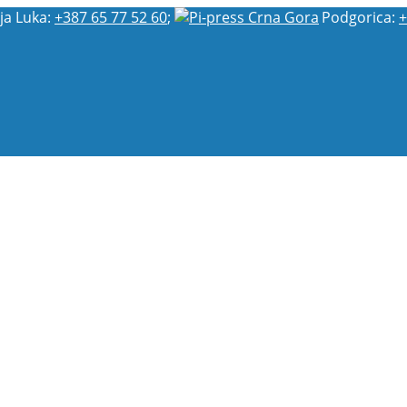
ja Luka:
+387 65 77 52 60
;
Podgorica:
+