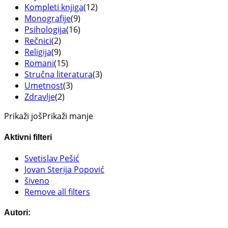
Kompleti knjiga
(12)
Monografije
(9)
Psihologija
(16)
Rečnici
(2)
Religija
(9)
Romani
(15)
Stručna literatura
(3)
Umetnost
(3)
Zdravlje
(2)
Prikaži još
Prikaži manje
Aktivni filteri
Svetislav Pešić
Jovan Sterija Popović
šiveno
Remove all filters
Autori: