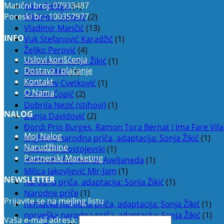
Matični broj: 07933487
Vasa Pelagić
(1)
Poreski br.: 100357977
Vladimir Ćorović
(2)
Vladimir Mančić
(13)
INFO
Vuk Stefanović Karadžić
(1)
Željko Perović
(4)
Uslovi korišćenja
adaptacija: Sonja Žikić
(1)
Dostava i plaćanje
Boban Mitić
(1)
Kontakt
Branislav Cvetković
(1)
O Nama
Branko Ćopić
(2)
Dobrila Nezić (stihovi)
(1)
NALOG
Dunja Davidović
(2)
Đordi Prio Burges, Ramon Tora Bernat i Ima Fare Vila
Moj Nalog
engleska narodna priča, adaptacija: Sonja Žikić
(1)
Narudžbine
Fjodor M. Dostojevski
(1)
Partnerski Marketing
Hertrudis Gomes de Aveljaneda
(1)
Milica Jakovljević Mir-Jam
(1)
NEWSLETTER
narodna priča, adaptacija: Sonja Žikić
(1)
Narodne priče
(1)
Prijavite se na mejling listu
nemačka narodna priča, adaptacija: Sonja Žikić
(1)
norveška narodna priča, adaptacija: Sonja Žikić
(1)
Vaša e-mail adresa: