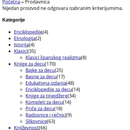
Početna
»
Prodavnica
Nijedan proizvod ne odgovara izabranim kriterijumima.
Kategorije
Enciklopedije
(4)
Etnologija
(2)
Istorija
(4)
Klasici
(35)
Klasici španskog realizma
(8)
Knjige za decu
(170)
Bajke za decu
(25)
Basne za decu
(17)
Edukativna izdanja
(48)
Enciklopedije za decu
(14)
Knjige za tinejdžere
(34)
Kompleti za decu
(14)
Priče za decu
(18)
Radosnice i rečnici
(9)
Slikovnice
(63)
Književnost
(66)