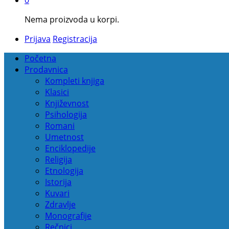
Nema proizvoda u korpi.
Prijava
Registracija
Početna
Prodavnica
Kompleti knjiga
Klasici
Književnost
Psihologija
Romani
Umetnost
Enciklopedije
Religija
Etnologija
Istorija
Kuvari
Zdravlje
Monografije
Rečnici