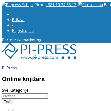
Pirot:
+381 10 34 66 17
;
Ban
Prijava
/
Registruj se
Partnerski marketing
Pi Press
Online knjižara
Sve Kategorije
Traži
0