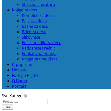
Stručna literatura
Knjige za decu
Kompleti za decu
Bajke za decu
Basne za decu
Priče za decu
Slikovnice
Enciklopedije za decu
Radosnice i rečnici
Edukativna izdanja
Knjige za tinejdžere
U pripremi
Novosti
Foreign Rights
O Nama
Kontakt
Sve Kategorije
Traži