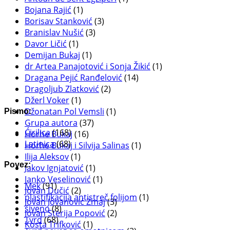
Bojana Rajić
(1)
Borisav Stanković
(3)
Branislav Nušić
(3)
Davor Ličić
(1)
Demijan Bukaj
(1)
dr Artea Panajotović i Sonja Žikić
(1)
Dragana Pejić Ranđelović
(14)
Dragoljub Zlatković
(2)
Džerl Voker
(1)
Džonatan Pol Vemsli
(1)
Pismo:
Grupa autora
(37)
Ćirilica
(168)
Horhe Bukaj
(16)
Latinica
(68)
Horhe Bukaj i Silvija Salinas
(1)
Ilija Aleksov
(1)
Povez:
Jakov Ignjatović
(1)
Janko Veselinović
(1)
Mek
(91)
Jovan Dučić
(2)
plastifikacija antistreč folijom
(1)
Jovan Jovanović Zmaj
(3)
šiveno
(8)
Jovan Sterija Popović
(2)
Tvrd
(68)
Kosta Trifković
(1)