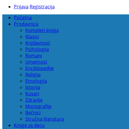
Prijava
Registracija
Početna
Prodavnica
Kompleti knjiga
Klasici
Književnost
Psihologija
Romani
Umetnost
Enciklopedije
Religija
Etnologija
Istorija
Kuvari
Zdravlje
Monografije
Rečnici
Stručna literatura
Knjige za decu