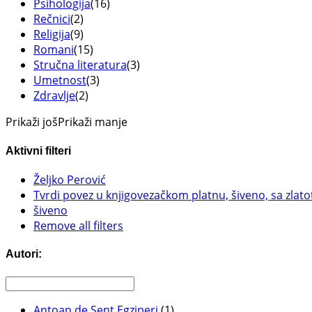
Psihologija
(16)
Rečnici
(2)
Religija
(9)
Romani
(15)
Stručna literatura
(3)
Umetnost
(3)
Zdravlje
(2)
Prikaži još
Prikaži manje
Aktivni filteri
Željko Perović
Tvrdi povez u knjigovezačkom platnu, šiveno, sa zlat
šiveno
Remove all filters
Autori:
Antoan de Sent Egziperi
(1)