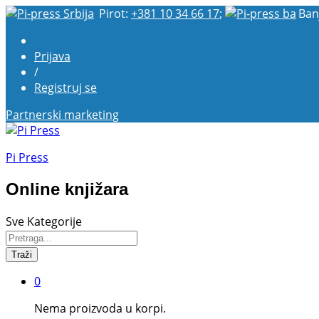
Pirot:
+381 10 34 66 17
;
Ban
Prijava
/
Registruj se
Partnerski marketing
Pi Press
Online knjižara
Sve Kategorije
Traži
0
Nema proizvoda u korpi.