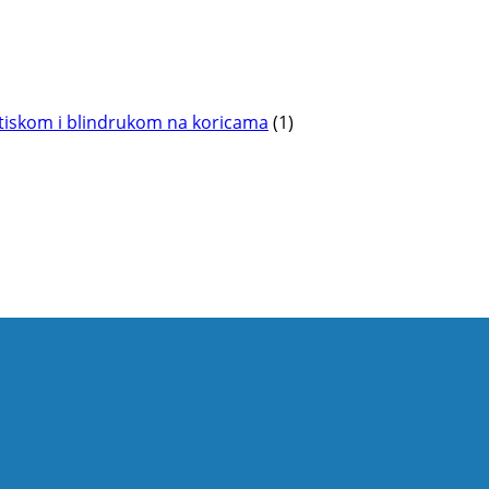
otiskom i blindrukom na koricama
(1)