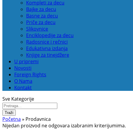
Kompleti za decu
Bajke za decu
Basne za decu
Priče za decu
Slikovnice
Enciklopedije za decu
Radosnice i rečnici
Edukativna izdanja
Knjige za tinejdžere
U pripremi
Novosti
Foreign Rights
O Nama
Kontakt
Sve Kategorije
Traži
Početna
»
Prodavnica
Nijedan proizvod ne odgovara izabranim kriterijumima.