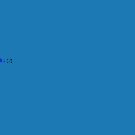
lta
(2)