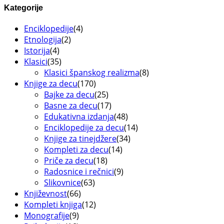
Kategorije
Enciklopedije
(4)
Etnologija
(2)
Istorija
(4)
Klasici
(35)
Klasici španskog realizma
(8)
Knjige za decu
(170)
Bajke za decu
(25)
Basne za decu
(17)
Edukativna izdanja
(48)
Enciklopedije za decu
(14)
Knjige za tinejdžere
(34)
Kompleti za decu
(14)
Priče za decu
(18)
Radosnice i rečnici
(9)
Slikovnice
(63)
Književnost
(66)
Kompleti knjiga
(12)
Monografije
(9)