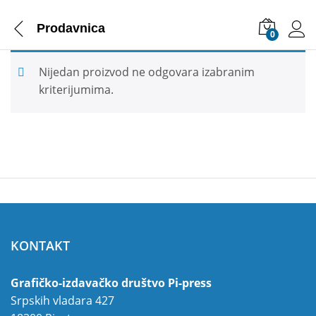
Prodavnica
0
Nijedan proizvod ne odgovara izabranim
kriterijumima.
KONTAKT
Grafičko-izdavačko društvo Pi-press
Srpskih vladara 427