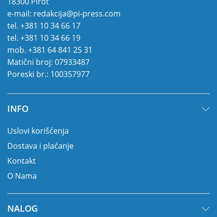
18300 Pirot
e-mail:
redakcija@pi-press.com
tel.
+381 10 34 66 17
tel.
+381 10 34 66 19
mob.
+381 64 841 25 31
Matični broj: 07933487
Poreski br.: 100357977
INFO
Uslovi korišćenja
Dostava i plaćanje
Kontakt
O Nama
NALOG