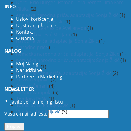
Đordi Prio Burges, Ramon Tora Bernat i Ima Fare
INFO
Vilalta
(2)
engleska narodna priča, adaptacija: Sonja Žikić
(1)
Uslovi korišćenja
Fjodor M. Dostojevski
(1)
Dostava i plaćanje
Hertrudis Gomes de Aveljaneda
(1)
Kontakt
Milica Jakovljević Mir-Jam
(1)
O Nama
narodna priča, adaptacija: Sonja Žikić
(1)
Narodne priče
(1)
NALOG
nemačka narodna priča, adaptacija: Sonja Žikić
(1)
norveška narodna priča, adaptacija: Sonja Žikić
(1)
Moj Nalog
Otac Tadej
(1)
Narudžbine
ruska narodna priča, adaptacija: Sonja Žikič
(2)
Partnerski Marketing
Slaviša Popović
(2)
Soman Čenani
(4)
NEWSLETTER
Stevan Vampola
(5)
Teodora Pešić
(1)
Prijavite se na mejling listu
Tomislav G. Panajotović
(1)
Vladimir Dimitrijević
(3)
Vaša e-mail adresa: