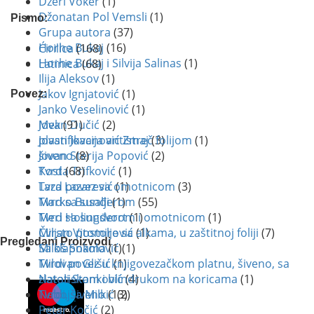
Džerl Voker
(1)
Džonatan Pol Vemsli
(1)
Pismo:
Grupa autora
(37)
Horhe Bukaj
(16)
Ćirilica
(168)
Horhe Bukaj i Silvija Salinas
(1)
Latinica
(68)
Ilija Aleksov
(1)
Jakov Ignjatović
(1)
Povez:
Janko Veselinović
(1)
Mek
(91)
Jovan Dučić
(2)
plastifikacija antistreč folijom
(1)
Jovan Jovanović Zmaj
(3)
šiveno
(8)
Jovan Sterija Popović
(2)
Tvrd
(68)
Kosta Trifković
(1)
Tvrd povez sa omotnicom
(3)
Laza Lazarević
(1)
Tvrd sa sunđerom
(55)
Marko Busalji
(1)
Tvrd sa sunđerom i omotnicom
(1)
Meri Holingsvort
(1)
Čvrsto postolje sa alkama, u zaštitnoj foliji
(7)
Miljan Vitomirović
(1)
Pregledani Proizvodi
Sa klapnama
(1)
Miloš Sokolović
(1)
Tvrdi povez u knjigovezačkom platnu, šiveno, sa
Milovan Glišić
(1)
zlatotiskom i blindrukom na koricama
(1)
Natali Stanković
(4)
Tvrdi, šiveno
(13)
Nebojša Milkić
(2)
Petar Kočić
(2)