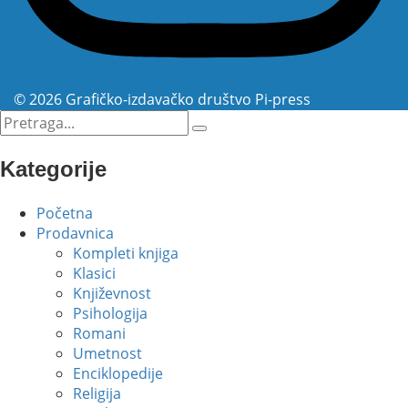
© 2026 Grafičko-izdavačko društvo Pi-press
Kategorije
Početna
Prodavnica
Kompleti knjiga
Klasici
Književnost
Psihologija
Romani
Umetnost
Enciklopedije
Religija