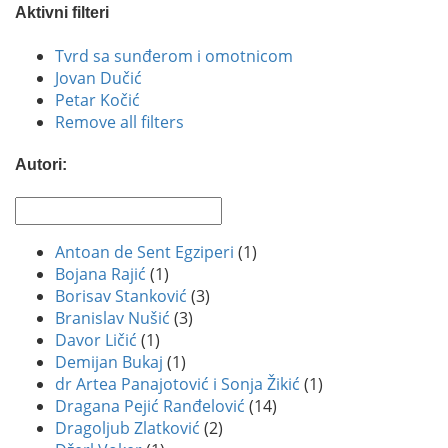
Aktivni filteri
Tvrd sa sunđerom i omotnicom
Jovan Dučić
Petar Kočić
Remove all filters
Autori:
Antoan de Sent Egziperi
(1)
Bojana Rajić
(1)
Borisav Stanković
(3)
Branislav Nušić
(3)
Davor Ličić
(1)
Demijan Bukaj
(1)
dr Artea Panajotović i Sonja Žikić
(1)
Dragana Pejić Ranđelović
(14)
Dragoljub Zlatković
(2)