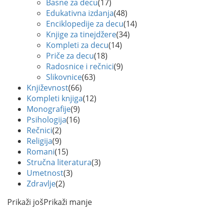
Basne za decu
(17)
Edukativna izdanja
(48)
Enciklopedije za decu
(14)
Knjige za tinejdžere
(34)
Kompleti za decu
(14)
Priče za decu
(18)
Radosnice i rečnici
(9)
Slikovnice
(63)
Književnost
(66)
Kompleti knjiga
(12)
Monografije
(9)
Psihologija
(16)
Rečnici
(2)
Religija
(9)
Romani
(15)
Stručna literatura
(3)
Umetnost
(3)
Zdravlje
(2)
Prikaži još
Prikaži manje