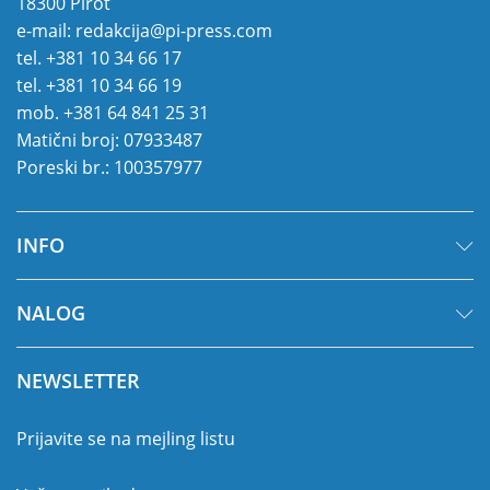
18300 Pirot
e-mail:
redakcija@pi-press.com
tel.
+381 10 34 66 17
tel.
+381 10 34 66 19
mob.
+381 64 841 25 31
Matični broj: 07933487
Poreski br.: 100357977
INFO
NALOG
NEWSLETTER
Prijavite se na mejling listu