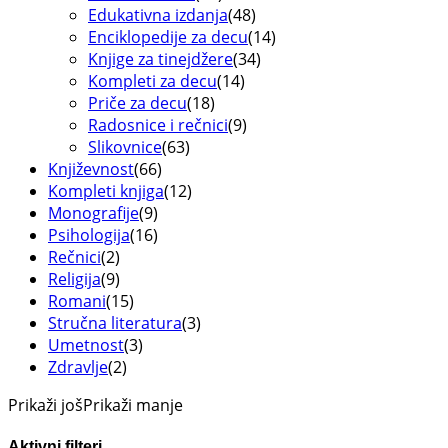
Edukativna izdanja
(48)
Enciklopedije za decu
(14)
Knjige za tinejdžere
(34)
Kompleti za decu
(14)
Priče za decu
(18)
Radosnice i rečnici
(9)
Slikovnice
(63)
Književnost
(66)
Kompleti knjiga
(12)
Monografije
(9)
Psihologija
(16)
Rečnici
(2)
Religija
(9)
Romani
(15)
Stručna literatura
(3)
Umetnost
(3)
Zdravlje
(2)
Prikaži još
Prikaži manje
Aktivni filteri