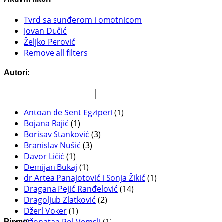
Tvrd sa sunđerom i omotnicom
Jovan Dučić
Željko Perović
Remove all filters
Autori:
Antoan de Sent Egziperi
(1)
Bojana Rajić
(1)
Borisav Stanković
(3)
Branislav Nušić
(3)
Davor Ličić
(1)
Demijan Bukaj
(1)
dr Artea Panajotović i Sonja Žikić
(1)
Dragana Pejić Ranđelović
(14)
Dragoljub Zlatković
(2)
Džerl Voker
(1)
Džonatan Pol Vemsli
(1)
Pismo: