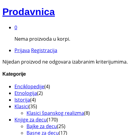
Prodavnica
0
Nema proizvoda u korpi.
Prijava
Registracija
Nijedan proizvod ne odgovara izabranim kriterijumima.
Kategorije
Enciklopedije
(4)
Etnologija
(2)
Istorija
(4)
Klasici
(35)
Klasici španskog realizma
(8)
Knjige za decu
(170)
Bajke za decu
(25)
Basne za decu
(17)