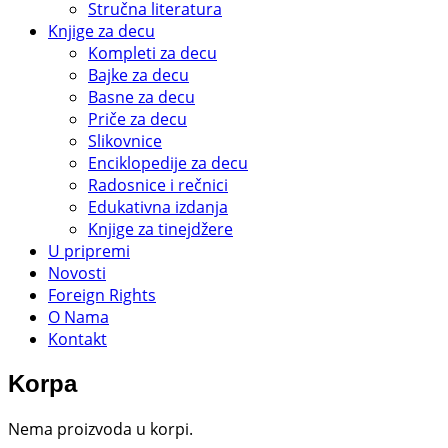
Stručna literatura
Knjige za decu
Kompleti za decu
Bajke za decu
Basne za decu
Priče za decu
Slikovnice
Enciklopedije za decu
Radosnice i rečnici
Edukativna izdanja
Knjige za tinejdžere
U pripremi
Novosti
Foreign Rights
O Nama
Kontakt
Korpa
Nema proizvoda u korpi.