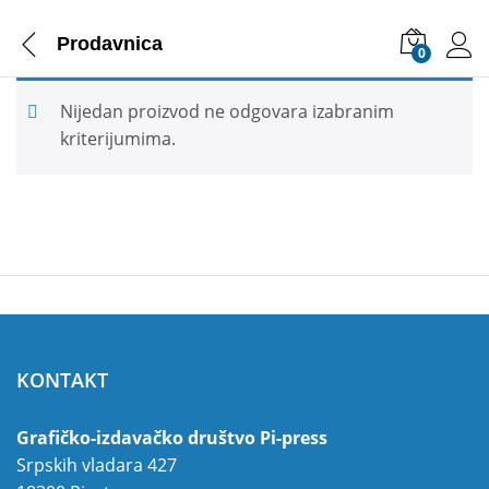
Prodavnica
0
Nijedan proizvod ne odgovara izabranim
kriterijumima.
KONTAKT
Grafičko-izdavačko društvo Pi-press
Srpskih vladara 427