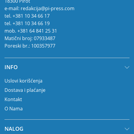
18300 Pirot
e-mail:
redakcija@pi-press.com
tel.
+381 10 34 66 17
tel.
+381 10 34 66 19
mob.
+381 64 841 25 31
Matični broj: 07933487
Poreski br.: 100357977
INFO
Uslovi korišćenja
Dostava i plaćanje
Kontakt
O Nama
NALOG