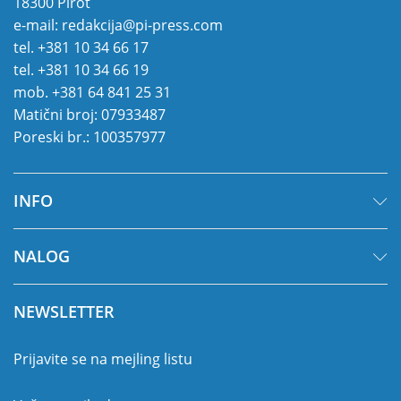
18300 Pirot
e-mail:
redakcija@pi-press.com
tel.
+381 10 34 66 17
tel.
+381 10 34 66 19
mob.
+381 64 841 25 31
Matični broj: 07933487
Poreski br.: 100357977
INFO
NALOG
NEWSLETTER
Prijavite se na mejling listu