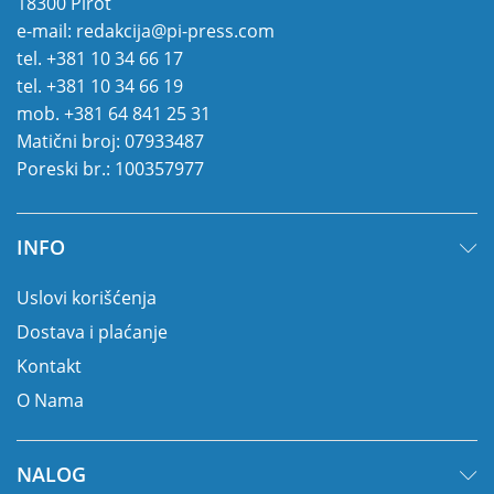
18300 Pirot
e-mail:
redakcija@pi-press.com
tel.
+381 10 34 66 17
tel.
+381 10 34 66 19
mob.
+381 64 841 25 31
Matični broj: 07933487
Poreski br.: 100357977
INFO
Uslovi korišćenja
Dostava i plaćanje
Kontakt
O Nama
NALOG