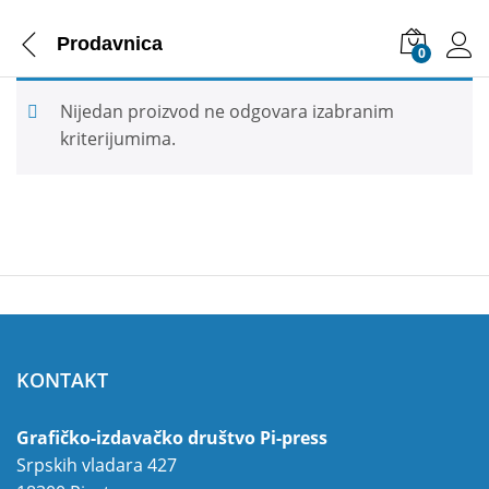
Prodavnica
0
Nijedan proizvod ne odgovara izabranim
kriterijumima.
KONTAKT
Grafičko-izdavačko društvo Pi-press
Srpskih vladara 427