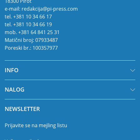
18300 Pirot
e-mail:
redakcija@pi-press.com
tel.
+381 10 34 66 17
tel.
+381 10 34 66 19
mob.
+381 64 841 25 31
Matični broj: 07933487
Poreski br.: 100357977
INFO
NALOG
NEWSLETTER
Prijavite se na mejling listu