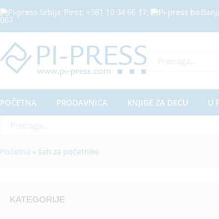
Pirot:
+381 10 34 66 17
;
Banj
067
Sve Kategorije
POČETNA
PRODAVNICA
KNJIGE ZA DECU
U 
Sve Kategorije
Početna
»
šah za početnike
KATEGORIJE