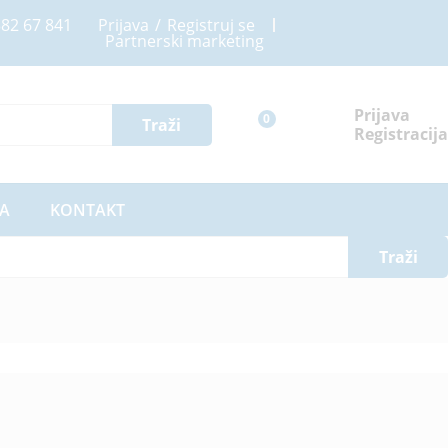
82 67 841
Prijava
/
Registruj se
Partnerski marketing
Prijava
0
Traži
Registracija
A
KONTAKT
Traži
đeno
Izgled