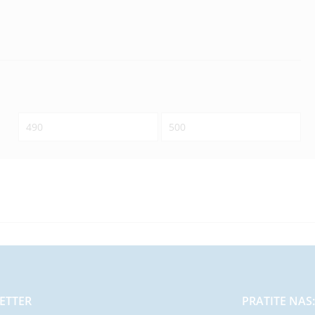
Minimalna
Maksimalna
cena
cena
ETTER
PRATITE NAS: