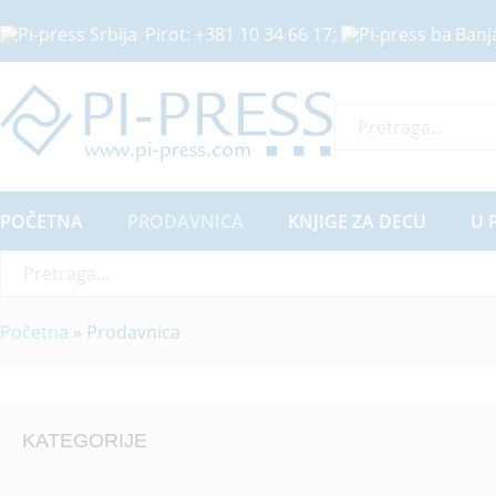
Pirot:
+381 10 34 66 17
;
Banj
Sve Kategorije
POČETNA
PRODAVNICA
KNJIGE ZA DECU
U 
Sve Kategorije
Početna
»
Prodavnica
KATEGORIJE