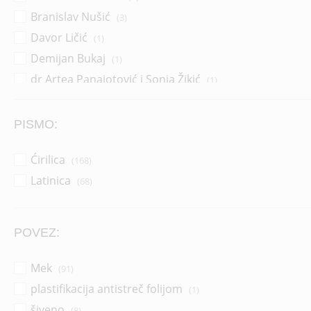
Branislav Nušić
(3)
Davor Ličić
(1)
Demijan Bukaj
(1)
dr Artea Panajotović i Sonja Žikić
(1)
Dragana Pejić Ranđelović
(14)
Dragoljub Zlatković
(2)
PISMO:
Džerl Voker
(1)
Ćirilica
(168)
Džonatan Pol Vemsli
(1)
Latinica
(68)
Grupa autora
(37)
Horhe Bukaj
(16)
Horhe Bukaj i Silvija Salinas
(1)
POVEZ:
Ilija Aleksov
(1)
Jakov Ignjatović
Mek
(1)
(91)
Janko Veselinović
plastifikacija antistreč folijom
(1)
(1)
Jovan Dučić
šiveno
(2)
(8)