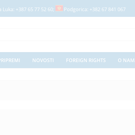
a Luka:
+387 65 77 52 60
;
Podgorica:
+382 67 841 067
PRIPREMI
NOVOSTI
FOREIGN RIGHTS
O NAM
3
Proizvoda pronađeno