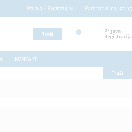
Prijava
/
Registruj se
Partnerski marketing
Prijava
0
Traži
Registracija
A
KONTAKT
Traži
Izgled