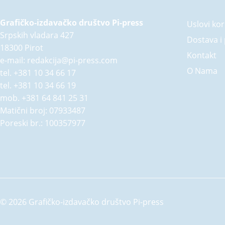
Sonja Žikić
(28)
Grafičko-izdavačko društvo Pi-press
Uslovi kor
Sonja Žikić i Vladimir Mančić
(9)
Srpskih vladara 427
Dostava i 
Stanković Natali
(1)
18300 Pirot
Kontakt
Stevan Sremac
e-mail:
redakcija@pi-press.com
(2)
O Nama
tel.
+381 10 34 66 17
Sveti vladika Nikolaj Velimirović
(2)
tel.
+381 10 34 66 19
Svetislav Pešić
(3)
mob.
+381 64 841 25 31
Vasa Pelagić
(1)
Matični broj: 07933487
Vladimir Ćorović
(2)
Poreski br.: 100357977
Vladimir Mančić
(13)
Vuk Stefanović Karadžić
(1)
Željko Perović
(4)
adaptacija: Sonja Žikić
(1)
Boban Mitić
(1)
© 2026 Grafičko-izdavačko društvo Pi-press
Branislav Cvetković
(1)