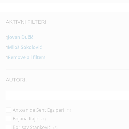
AKTIVNI FILTERI
Jovan Dučić
Miloš Sokolović
Remove all filters
AUTORI:
Antoan de Sent Egziperi
(1)
Bojana Rajić
(1)
Borisav Stanković
(3)