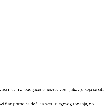
 vašim očima, obogaćene neizrecivom ljubavlju koja se čita
vi član porodice doći na svet i njegovog rođenja, do