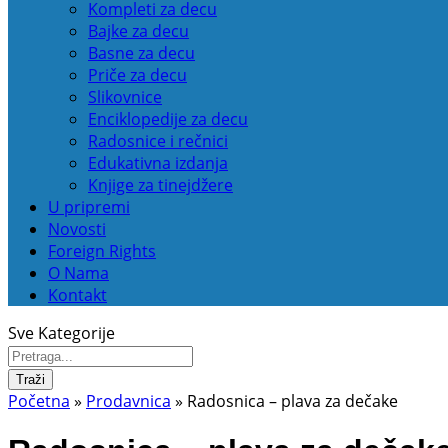
Kompleti za decu
Bajke za decu
Basne za decu
Priče za decu
Slikovnice
Enciklopedije za decu
Radosnice i rečnici
Edukativna izdanja
Knjige za tinejdžere
U pripremi
Novosti
Foreign Rights
O Nama
Kontakt
Sve Kategorije
Traži
Početna
»
Prodavnica
»
Radosnica – plava za dečake