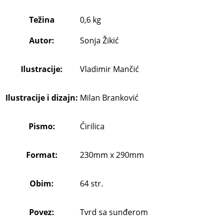
Težina
0,6 kg
Autor:
Sonja Žikić
Ilustracije:
Vladimir Mančić
Ilustracije i dizajn:
Milan Branković
Pismo:
Ćirilica
Format:
230mm x 290mm
Obim:
64 str.
Povez:
Tvrd sa sunđerom