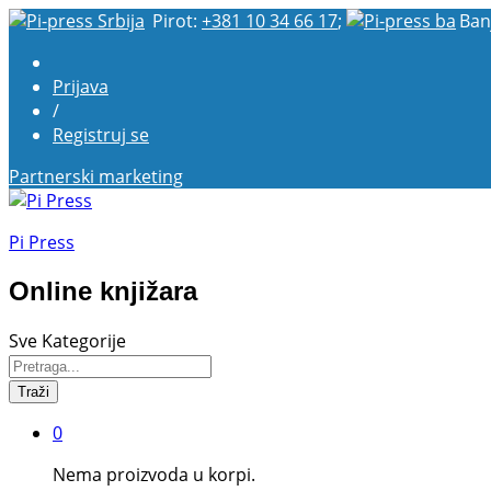
Pirot:
+381 10 34 66 17
;
Ban
Prijava
/
Registruj se
Partnerski marketing
Pi Press
Online knjižara
Sve Kategorije
Traži
0
Nema proizvoda u korpi.