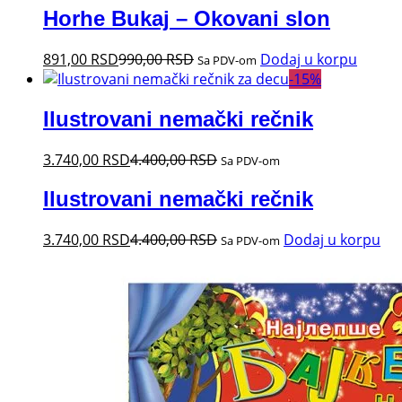
Horhe Bukaj – Okovani slon
891,00
RSD
990,00
RSD
Dodaj u korpu
Sa PDV-om
-
15
%
Ilustrovani nemački rečnik
3.740,00
RSD
4.400,00
RSD
Sa PDV-om
Ilustrovani nemački rečnik
3.740,00
RSD
4.400,00
RSD
Dodaj u korpu
Sa PDV-om