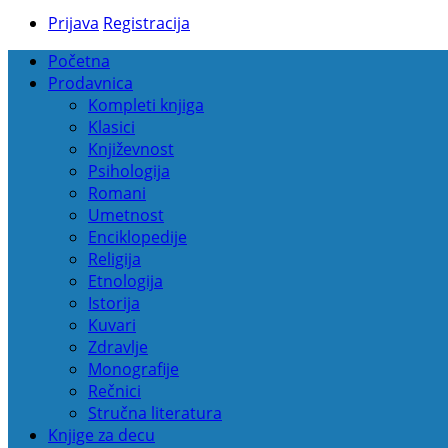
Prijava
Registracija
Početna
Prodavnica
Kompleti knjiga
Klasici
Književnost
Psihologija
Romani
Umetnost
Enciklopedije
Religija
Etnologija
Istorija
Kuvari
Zdravlje
Monografije
Rečnici
Stručna literatura
Knjige za decu