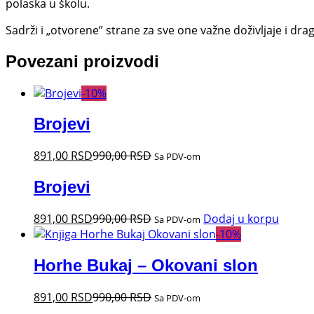
polaska u školu.
Sadrži i „otvorene” strane za sve one važne doživljaje i dra
Povezani proizvodi
-
10
%
Brojevi
891,00
RSD
990,00
RSD
Sa PDV-om
Brojevi
891,00
RSD
990,00
RSD
Dodaj u korpu
Sa PDV-om
-
10
%
Horhe Bukaj – Okovani slon
891,00
RSD
990,00
RSD
Sa PDV-om