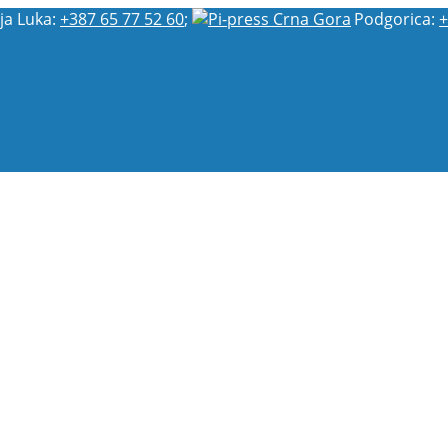
ja Luka:
+387 65 77 52 60
;
Podgorica:
+