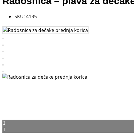
Radosnica – plava za dečak
SKU:
4135