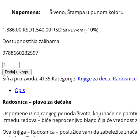
Napomena:
Šiveno, Štampa u punom koloru
1.386,00
RSD
1.540,00
RSD
(-10%)
Sa PDV-om
Dostupnost:
Na zalihama
9788660232597
Radosnica
-
Dodaj u korpu
plava
Šifra proizvoda:
4135
Kategorije:
Knjige za decu
,
Radosnice 
za
Opis
dečake
količina
Radosnica – plava za dečake
Uspomene iz najranijeg perioda života, koji inače ne pamti
između redova – biće neprocenjivo blago čija će vrednost 
Ova knjiga – Radosnica – poslužiće vam da zabeležite znača