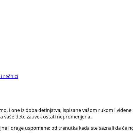
i rečnici
mo, i one iz doba detinjstva, ispisane vašom rukom i viđene
za vaše dete zauvek ostati nepromenjena.
jne i drage uspomene: od trenutka kada ste saznali da će no