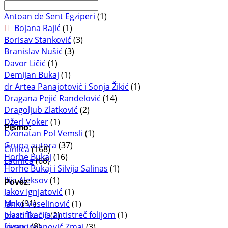
Antoan de Sent Egziperi
(1)
Bojana Rajić
(1)
Borisav Stanković
(3)
Branislav Nušić
(3)
Davor Ličić
(1)
Demijan Bukaj
(1)
dr Artea Panajotović i Sonja Žikić
(1)
Dragana Pejić Ranđelović
(14)
Dragoljub Zlatković
(2)
Džerl Voker
(1)
Pismo:
Džonatan Pol Vemsli
(1)
Grupa autora
(37)
Ćirilica
(168)
Horhe Bukaj
(16)
Latinica
(68)
Horhe Bukaj i Silvija Salinas
(1)
Ilija Aleksov
(1)
Povez:
Jakov Ignjatović
(1)
Mek
(91)
Janko Veselinović
(1)
plastifikacija antistreč folijom
(1)
Jovan Dučić
(2)
šiveno
(8)
Jovan Jovanović Zmaj
(3)