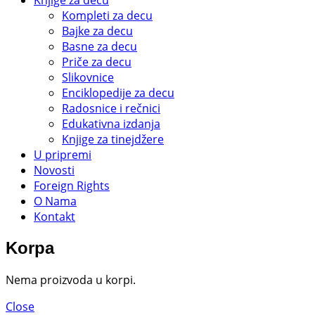
Knjige za decu
Kompleti za decu
Bajke za decu
Basne za decu
Priče za decu
Slikovnice
Enciklopedije za decu
Radosnice i rečnici
Edukativna izdanja
Knjige za tinejdžere
U pripremi
Novosti
Foreign Rights
O Nama
Kontakt
Korpa
Nema proizvoda u korpi.
Close