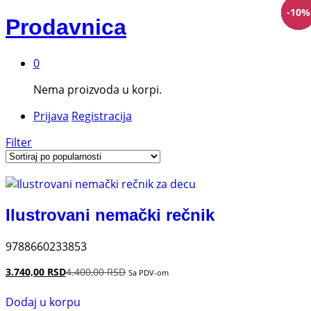
-
-
-
-
-
15
10
10
10
10
%
%
%
%
%
Prodavnica
0
Nema proizvoda u korpi.
Prijava
Registracija
Filter
Ilustrovani nemački rečnik
9788660233853
3.740,00
RSD
4.400,00
RSD
Sa PDV-om
Dodaj u korpu