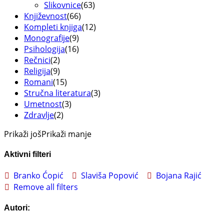
Slikovnice
(63)
Književnost
(66)
Kompleti knjiga
(12)
Monografije
(9)
Psihologija
(16)
Rečnici
(2)
Religija
(9)
Romani
(15)
Stručna literatura
(3)
Umetnost
(3)
Zdravlje
(2)
Prikaži još
Prikaži manje
Aktivni filteri
Branko Ćopić
Slaviša Popović
Bojana Rajić
Remove all filters
Autori: