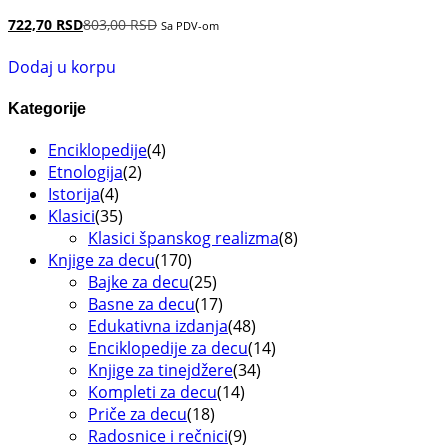
722,70
RSD
803,00
RSD
Sa PDV-om
Dodaj u korpu
Kategorije
Enciklopedije
(4)
Etnologija
(2)
Istorija
(4)
Klasici
(35)
Klasici španskog realizma
(8)
Knjige za decu
(170)
Bajke za decu
(25)
Basne za decu
(17)
Edukativna izdanja
(48)
Enciklopedije za decu
(14)
Knjige za tinejdžere
(34)
Kompleti za decu
(14)
Priče za decu
(18)
Radosnice i rečnici
(9)