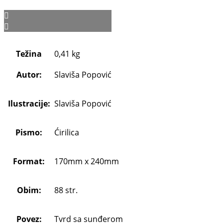
Težina
0,41 kg
Autor:
Slaviša Popović
Ilustracije:
Slaviša Popović
Pismo:
Ćirilica
Format:
170mm x 240mm
Obim:
88 str.
Povez:
Tvrd sa sunđerom