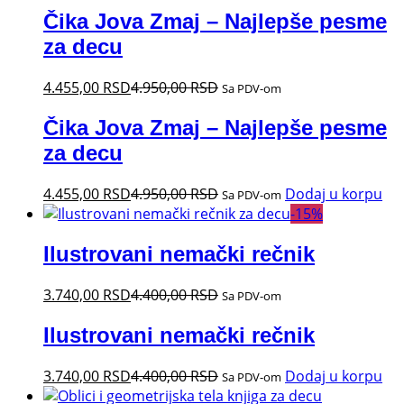
Čika Jova Zmaj – Najlepše pesme
za decu
4.455,00
RSD
4.950,00
RSD
Sa PDV-om
Čika Jova Zmaj – Najlepše pesme
za decu
4.455,00
RSD
4.950,00
RSD
Dodaj u korpu
Sa PDV-om
-
15
%
Ilustrovani nemački rečnik
3.740,00
RSD
4.400,00
RSD
Sa PDV-om
Ilustrovani nemački rečnik
3.740,00
RSD
4.400,00
RSD
Dodaj u korpu
Sa PDV-om