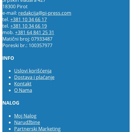
18300 Pirot
e-mail:
redakcija@pi-press.com
tel.
+381 10 34 66 17
tel.
+381 10 34 66 19
mob.
+381 64 841 25 31
Matični broj: 07933487
Poreski br.: 100357977
INFO
Uslovi korišćenja
Dostava i plaćanje
Kontakt
O Nama
NALOG
Moj Nalog
Narudžbine
Partnerski Marketing