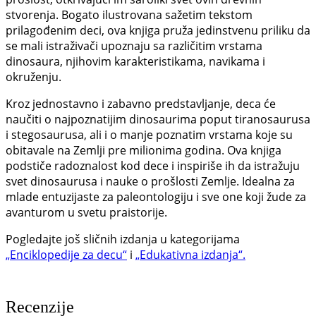
stvorenja. Bogato ilustrovana sažetim tekstom
prilagođenim deci, ova knjiga pruža jedinstvenu priliku da
se mali istraživači upoznaju sa različitim vrstama
dinosaura, njihovim karakteristikama, navikama i
okruženju.
Kroz jednostavno i zabavno predstavljanje, deca će
naučiti o najpoznatijim dinosaurima poput tiranosaurusa
i stegosaurusa, ali i o manje poznatim vrstama koje su
obitavale na Zemlji pre milionima godina. Ova knjiga
podstiče radoznalost kod dece i inspiriše ih da istražuju
svet dinosaurusa i nauke o prošlosti Zemlje. Idealna za
mlade entuzijaste za paleontologiju i sve one koji žude za
avanturom u svetu praistorije.
Pogledajte još sličnih izdanja u kategorijama
„Enciklopedije za decu“
i
„Edukativna izdanja“.
Recenzije