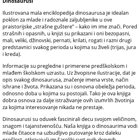
Dinosaurusi
Ilustrovana mala enciklopedija dinosaurusa je idealan
poklon za mlade i radoznale zaljubljenike u ove
praistorijske „strašne guštere” – kako im ime znači. Pored
strašnih i opasnih, u knjizi su prikazani i oni bezopasni,
mali, veliki, džinovski, pernati, krilati, rogati i razni drugi
predstavnici svakog perioda u kojima su živeli (trijas, jura
i kreda).
Informacije su pregledne i primerene predškolskom i
mlađem školskom uzrastu. Uz živopisne ilustracije, dat je
opis svakog dinosaurusa, značenje imena vrste, način
ishrane i života. Prikazana su i osnovna obeležja perioda,
odnosno doba u kojima su postojali. Tako je ova knjiga
dobra osnova za dalje istraživanje ovih izumrlih životinja
za kojima interesovanje nikada ne prestaje.
Dinosaurusi su oduvek fascinirali decu svojom veličinom,
snagom i tajanstvenošću. Naša knjiga o dinosaurima vodi
mlade čitaoce na uzbudljivo putovanje kroz daleku
prošlost, otkrivajući im šaroliki svet ovih drevnih