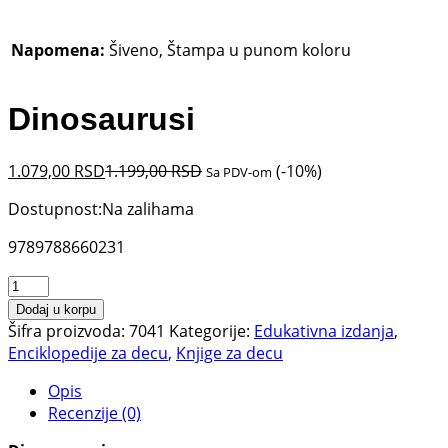
Napomena:
Šiveno, Štampa u punom koloru
Dinosaurusi
1.079,00
RSD
1.199,00
RSD
(-10%)
Sa PDV-om
Dostupnost:
Na zalihama
9789788660231
Dinosaurusi
količina
Dodaj u korpu
Šifra proizvoda:
7041
Kategorije:
Edukativna izdanja
,
Enciklopedije za decu
,
Knjige za decu
Opis
Recenzije (0)