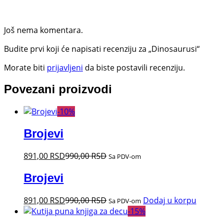
Još nema komentara.
Budite prvi koji će napisati recenziju za „Dinosaurusi“
Morate biti
prijavljeni
da biste postavili recenziju.
Povezani proizvodi
-
10
%
Brojevi
891,00
RSD
990,00
RSD
Sa PDV-om
Brojevi
891,00
RSD
990,00
RSD
Dodaj u korpu
Sa PDV-om
-
15
%