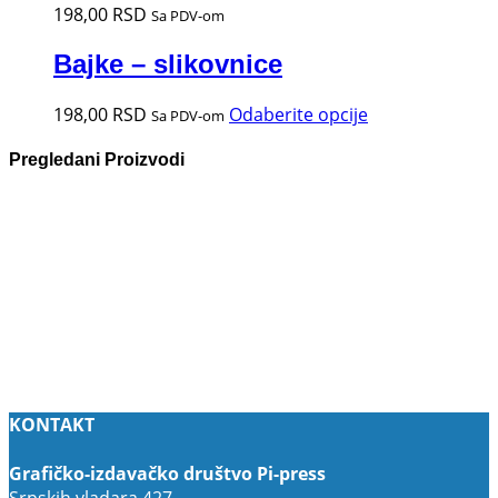
198,00
RSD
Sa PDV-om
Bajke – slikovnice
Ovaj
198,00
RSD
Odaberite opcije
Sa PDV-om
proizvod
ima
Pregledani Proizvodi
više
varijanti.
Opcije
mogu
biti
izabrane
na
stranici
proizvoda.
KONTAKT
Grafičko-izdavačko društvo Pi-press
Srpskih vladara 427