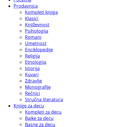
Prodavnica
Kompleti knjiga
Klasici
Književnost
Psihologija
Romani
Umetnost
Enciklopedije
Religija
Etnologija
Istorija
Kuvari
Zdravlje
Monografije
Rečnici
Stručna literatura
Knjige za decu
Kompleti za decu
Bajke za decu
Basne za decu