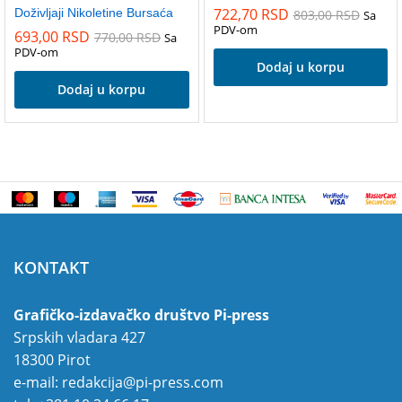
722,70
RSD
Doživljaji Nikoletine Bursaća
803,00
RSD
Sa
PDV-om
693,00
RSD
770,00
RSD
Sa
PDV-om
Dodaj u korpu
Dodaj u korpu
KONTAKT
Grafičko-izdavačko društvo Pi-press
Srpskih vladara 427
18300 Pirot
e-mail:
redakcija@pi-press.com