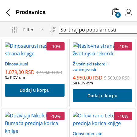
Prodavnica
0
Filter
-
10
%
-
10
%
Dinosaurusi
Životinjski rekordi i
zanimljivosti
1.079,00
RSD
1.199,00
RSD
4.950,00
RSD
Sa PDV-om
5.500,00
RSD
Sa PDV-om
Dodaj u korpu
Dodaj u korpu
-
10
%
-
10
%
Orlovi rano lete