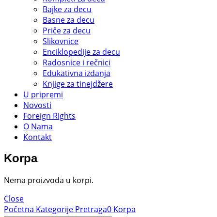
Bajke za decu
Basne za decu
Priče za decu
Slikovnice
Enciklopedije za decu
Radosnice i rečnici
Edukativna izdanja
Knjige za tinejdžere
U pripremi
Novosti
Foreign Rights
O Nama
Kontakt
Korpa
Nema proizvoda u korpi.
Close
Početna
Kategorije
Pretraga
0
Korpa