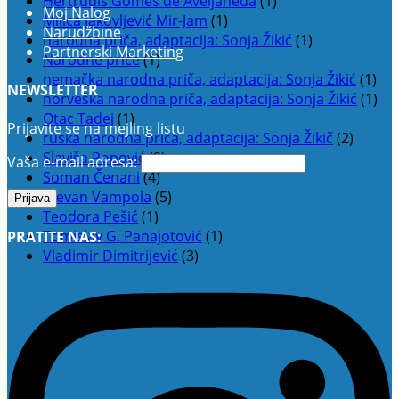
Hertrudis Gomes de Aveljaneda
(1)
Moj Nalog
Milica Jakovljević Mir-Jam
(1)
Narudžbine
narodna priča, adaptacija: Sonja Žikić
(1)
Partnerski Marketing
Narodne priče
(1)
nemačka narodna priča, adaptacija: Sonja Žikić
(1)
NEWSLETTER
norveška narodna priča, adaptacija: Sonja Žikić
(1)
Otac Tadej
(1)
Prijavite se na mejling listu
ruska narodna priča, adaptacija: Sonja Žikič
(2)
Slaviša Popović
(2)
Vaša e-mail adresa:
Soman Čenani
(4)
Stevan Vampola
(5)
Teodora Pešić
(1)
Tomislav G. Panajotović
(1)
PRATITE NAS:
Vladimir Dimitrijević
(3)