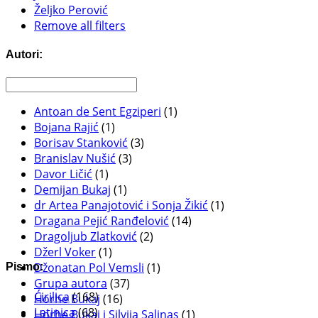
Željko Perović
Remove all filters
Autori:
Antoan de Sent Egziperi
(1)
Bojana Rajić
(1)
Borisav Stanković
(3)
Branislav Nušić
(3)
Davor Ličić
(1)
Demijan Bukaj
(1)
dr Artea Panajotović i Sonja Žikić
(1)
Dragana Pejić Ranđelović
(14)
Dragoljub Zlatković
(2)
Džerl Voker
(1)
Džonatan Pol Vemsli
(1)
Pismo:
Grupa autora
(37)
Ćirilica
(168)
Horhe Bukaj
(16)
Latinica
(68)
Horhe Bukaj i Silvija Salinas
(1)