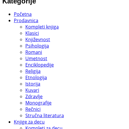
Kategorije
Početna
Prodavnica
Kompleti knjiga
Klasici
Književnost
Psihologija
Romani
Umetnost
Enciklopedije
Religija
Etnologija
Istorija
Kuvari
Zdravlje
Monografije
Rečnici
Stručna literatura
Knjige za decu
Kompleti za decu