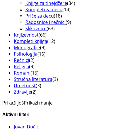
Knjige za tinejdžere
(34)
Kompleti za decu
(14)
Priče za decu
(18)
Radosnice i rečnici
(9)
Slikovnice
(63)
Književnost
(66)
Kompleti knjiga
(12)
Monografije
(9)
Psihologija
(16)
Rečnici
(2)
Religija
(9)
Romani
(15)
Stručna literatura
(3)
Umetnost
(3)
Zdravlje
(2)
Prikaži još
Prikaži manje
Aktivni filteri
Jovan Dučić