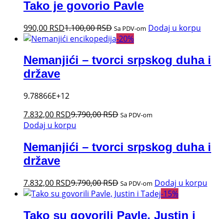
Tako je govorio Pavle
990,00
RSD
1.100,00
RSD
Dodaj u korpu
Sa PDV-om
-
20
%
Nemanjići – tvorci srpskog duha i
države
9.78866E+12
7.832,00
RSD
9.790,00
RSD
Sa PDV-om
Dodaj u korpu
Nemanjići – tvorci srpskog duha i
države
7.832,00
RSD
9.790,00
RSD
Dodaj u korpu
Sa PDV-om
-
15
%
Tako su govorili Pavle, Justin i