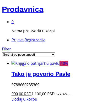
Prodavnica
0
Nema proizvoda u korpi.
Prijava
Registracija
Filter
-
10
%
Tako je govorio Pavle
9788660235369
990,00
RSD
1.100,00
RSD
Sa PDV-om
Dodaj u korpu