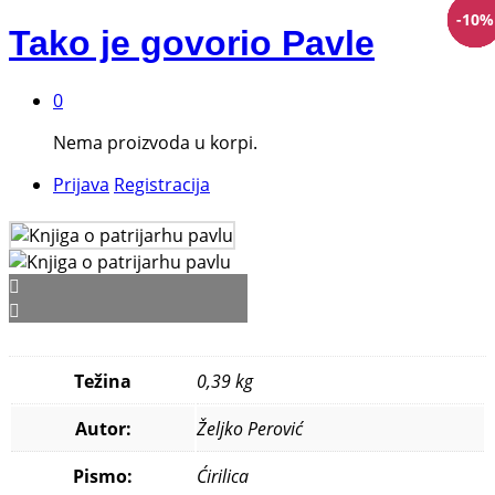
-
-
-
-
-
-
-
10
10
10
10
15
10
10
%
%
%
%
%
%
%
Tako je govorio Pavle
0
Nema proizvoda u korpi.
Prijava
Registracija
Težina
0,39 kg
Autor:
Željko Perović
Pismo:
Ćirilica