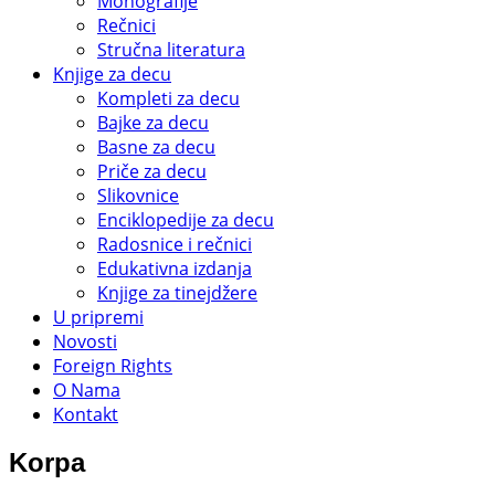
Monografije
Rečnici
Stručna literatura
Knjige za decu
Kompleti za decu
Bajke za decu
Basne za decu
Priče za decu
Slikovnice
Enciklopedije za decu
Radosnice i rečnici
Edukativna izdanja
Knjige za tinejdžere
U pripremi
Novosti
Foreign Rights
O Nama
Kontakt
Korpa