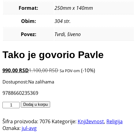
Format:
250mm x 140mm
Obim:
304 str.
Povez:
Tvrdi, šiveno
Tako je govorio Pavle
990,00
RSD
1.100,00
RSD
(-10%)
Sa PDV-om
Dostupnost:
Na zalihama
9788660235369
Tako
Dodaj u korpu
je
govorio
Šifra proizvoda:
7076
Kategorije:
Književnost
,
Religija
Pavle
Oznaka:
jul-avg
količina