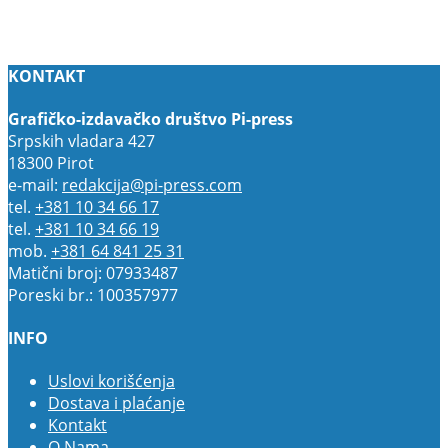
KONTAKT
Grafičko-izdavačko društvo Pi-press
Srpskih vladara 427
18300 Pirot
e-mail:
redakcija@pi-press.com
tel.
+381 10 34 66 17
tel.
+381 10 34 66 19
mob.
+381 64 841 25 31
Matični broj: 07933487
Poreski br.: 100357977
INFO
Uslovi korišćenja
Dostava i plaćanje
Kontakt
O Nama