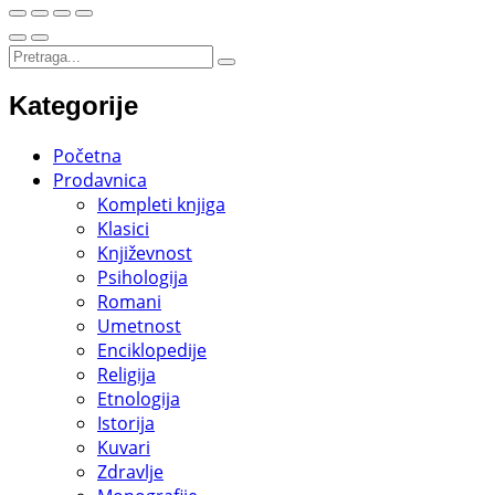
Kategorije
Početna
Prodavnica
Kompleti knjiga
Klasici
Književnost
Psihologija
Romani
Umetnost
Enciklopedije
Religija
Etnologija
Istorija
Kuvari
Zdravlje