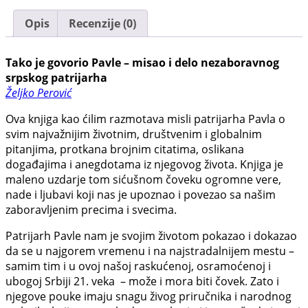
Opis
Recenzije (0)
Tako je govorio Pavle – misao i delo nezaboravnog
srpskog patrijarha
Željko Perović
Ova knjiga kao ćilim razmotava misli patrijarha Pavla o
svim najvažnijim životnim, društvenim i globalnim
pitanjima, protkana brojnim citatima, oslikana
događajima i anegdotama iz njegovog života. Knjiga je
maleno uzdarje tom sićušnom čoveku ogromne vere,
nade i ljubavi koji nas je upoznao i povezao sa našim
zaboravljenim precima i svecima.
Patrijarh Pavle nam je svojim životom pokazao i dokazao
da se u najgorem vremenu i na najstradalnijem mestu –
samim tim i u ovoj našoj raskućenoj, osramoćenoj i
ubogoj Srbiji 21. veka – može i mora biti čovek. Zato i
njegove pouke imaju snagu živog priručnika i narodnog