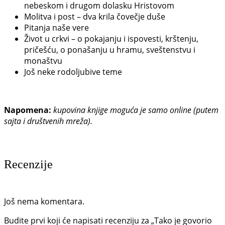
nebeskom i drugom dolasku Hristovom
Molitva i post – dva krila čovečje duše
Pitanja naše vere
Život u crkvi – o pokajanju i ispovesti, krštenju,
pričešću, o ponašanju u hramu, sveštenstvu i
monaštvu
Još neke rodoljubive teme
Napomena:
kupovina knjige moguća je samo online (putem
sajta i društvenih mreža).
Recenzije
Još nema komentara.
Budite prvi koji će napisati recenziju za „Tako je govorio