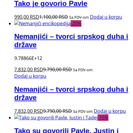
Tako je govorio Pavle
990,00
RSD
1.100,00
RSD
Dodaj u korpu
Sa PDV-om
-
20
%
Nemanjići – tvorci srpskog duha i
države
9.78866E+12
7.832,00
RSD
9.790,00
RSD
Sa PDV-om
Dodaj u korpu
Nemanjići – tvorci srpskog duha i
države
7.832,00
RSD
9.790,00
RSD
Dodaj u korpu
Sa PDV-om
-
15
%
Tako su govorili Pavle, Justin i