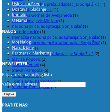
Uslovi korišćenja
engleska narodna priča, adaptacija: Sonja Žikić
(1)
Dostava i plaćanje
Fjodor M. Dostojevski
(1)
Kontakt
Hertrudis Gomes de Aveljaneda
(1)
O Nama
Milica Jakovljević Mir-Jam
(1)
narodna priča, adaptacija: Sonja Žikić
(1)
NALOG
Narodne priče
(1)
nemačka narodna priča, adaptacija: Sonja Žikić
(1)
Moj Nalog
norveška narodna priča, adaptacija: Sonja Žikić
(1)
Narudžbine
Otac Tadej
(1)
Partnerski Marketing
ruska narodna priča, adaptacija: Sonja Žikič
(2)
Slaviša Popović
(2)
NEWSLETTER
Soman Čenani
(4)
Stevan Vampola
(5)
Prijavite se na mejling listu
Teodora Pešić
(1)
Tomislav G. Panajotović
(1)
Vaša e-mail adresa:
Vladimir Dimitrijević
(3)
PRATITE NAS: