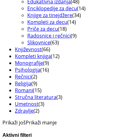
Edukativna izdanja
(48)
Enciklopedije za decu
(14)
Knjige za tinejdžere
(34)
Kompleti za decu
(14)
Priče za decu
(18)
Radosnice i rečnici
(9)
Slikovnice
(63)
Književnost
(66)
Kompleti knjiga
(12)
Monografije
(9)
Psihologija
(16)
Rečnici
(2)
Religija
(9)
Romani
(15)
Stručna literatura
(3)
Umetnost
(3)
Zdravlje
(2)
Prikaži još
Prikaži manje
Aktivni filteri