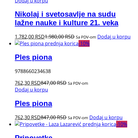
Dodaj u korpu
Nikolaj i svetosavlje na sudu
lažne nauke i kulture 21. veka
1.782,00
RSD
1.980,00
RSD
Dodaj u korpu
Sa PDV-om
-
10
%
Ples piona
9788660234638
762,30
RSD
847,00
RSD
Sa PDV-om
Dodaj u korpu
Ples piona
762,30
RSD
847,00
RSD
Dodaj u korpu
Sa PDV-om
-
10
%
Pripovetke