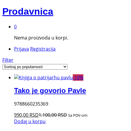
Prodavnica
0
Nema proizvoda u korpi.
Prijava
Registracija
Filter
-
10
%
Tako je govorio Pavle
9788660235369
990,00
RSD
1.100,00
RSD
Sa PDV-om
Dodaj u korpu