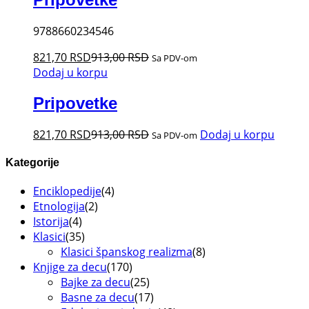
9788660234546
821,70
RSD
913,00
RSD
Sa PDV-om
Dodaj u korpu
Pripovetke
821,70
RSD
913,00
RSD
Dodaj u korpu
Sa PDV-om
Kategorije
Enciklopedije
(4)
Etnologija
(2)
Istorija
(4)
Klasici
(35)
Klasici španskog realizma
(8)
Knjige za decu
(170)
Bajke za decu
(25)
Basne za decu
(17)