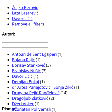
Željko Perović
Laza Lazarević
Davor Ličić
Remove all filters
Autori:
Antoan de Sent Egziperi
(1)
Bojana Rajić
(1)
Borisav Stanković
(3)
Branislav Nušić
(3)
Davor Ličić
(1)
Demijan Bukaj
(1)
dr Artea Panajotović i Sonja Žikić
(1)
Dragana Pejić Ranđelović
(14)
Dragoljub Zlatković
(2)
Džerl Voker
(1)
Džonatan Pol Vemsli
(1)
Pismo: