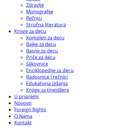
Zdravlje
Monografije
Rečnici
Stručna literatura
Knjige za decu
Kompleti za decu
Bajke za decu
Basne za decu
Priče za decu
Slikovnice
Enciklopedije za decu
Radosnice i rečnici
Edukativna izdanja
Knjige za tinejdžere
U pripremi
Novosti
Foreign Rights
O Nama
Kontakt