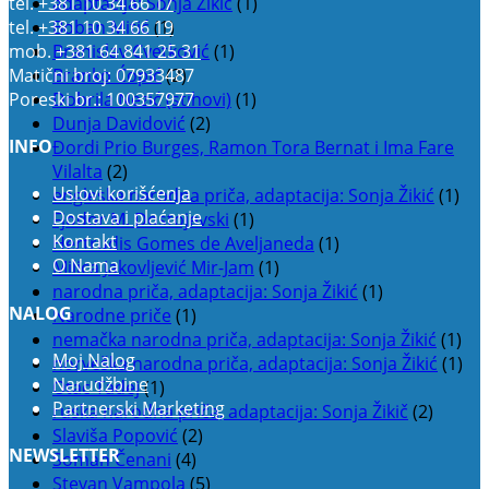
tel.
+381 10 34 66 17
adaptacija: Sonja Žikić
(1)
tel.
+381 10 34 66 19
Boban Mitić
(1)
mob.
+381 64 841 25 31
Branislav Cvetković
(1)
Matični broj: 07933487
Branko Ćopić
(2)
Poreski br.: 100357977
Dobrila Nezić (stihovi)
(1)
Dunja Davidović
(2)
INFO
Đordi Prio Burges, Ramon Tora Bernat i Ima Fare
Vilalta
(2)
Uslovi korišćenja
engleska narodna priča, adaptacija: Sonja Žikić
(1)
Dostava i plaćanje
Fjodor M. Dostojevski
(1)
Kontakt
Hertrudis Gomes de Aveljaneda
(1)
O Nama
Milica Jakovljević Mir-Jam
(1)
narodna priča, adaptacija: Sonja Žikić
(1)
NALOG
Narodne priče
(1)
nemačka narodna priča, adaptacija: Sonja Žikić
(1)
Moj Nalog
norveška narodna priča, adaptacija: Sonja Žikić
(1)
Narudžbine
Otac Tadej
(1)
Partnerski Marketing
ruska narodna priča, adaptacija: Sonja Žikič
(2)
Slaviša Popović
(2)
NEWSLETTER
Soman Čenani
(4)
Stevan Vampola
(5)