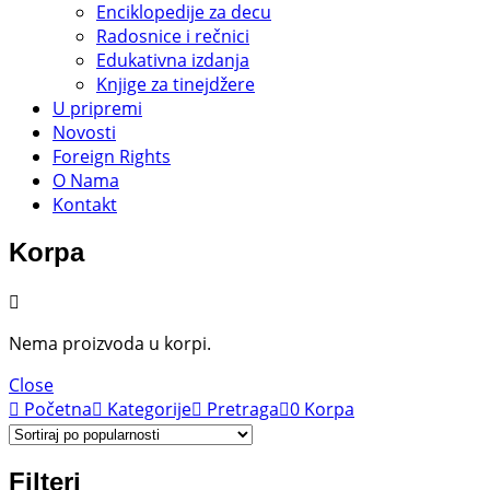
Enciklopedije za decu
Radosnice i rečnici
Edukativna izdanja
Knjige za tinejdžere
U pripremi
Novosti
Foreign Rights
O Nama
Kontakt
Korpa
Nema proizvoda u korpi.
Close
Početna
Kategorije
Pretraga
0
Korpa
Filteri