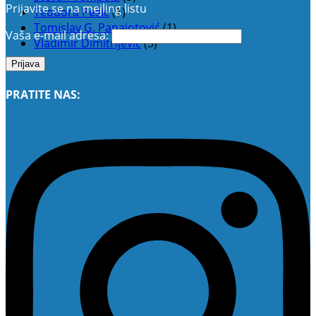
Prijavite se na mejling listu
Teodora Pešić
(1)
Tomislav G. Panajotović
(1)
Vaša e-mail adresa:
Vladimir Dimitrijević
(3)
PRATITE NAS: