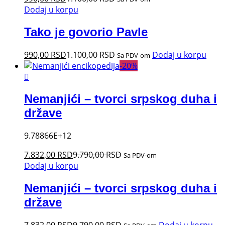
Dodaj u korpu
Tako je govorio Pavle
990,00
RSD
1.100,00
RSD
Dodaj u korpu
Sa PDV-om
-
20
%
Nemanjići – tvorci srpskog duha i
države
9.78866E+12
7.832,00
RSD
9.790,00
RSD
Sa PDV-om
Dodaj u korpu
Nemanjići – tvorci srpskog duha i
države