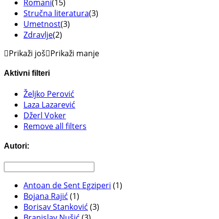
Romani
(15)
Stručna literatura
(3)
Umetnost
(3)
Zdravlje
(2)
Prikaži još
Prikaži manje
Aktivni filteri
Željko Perović
Laza Lazarević
Džerl Voker
Remove all filters
Autori:
Antoan de Sent Egziperi
(1)
Bojana Rajić
(1)
Borisav Stanković
(3)
Branislav Nušić
(3)