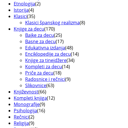
Etnologija
(2)
Istorija
(4)
Klasici
(35)
Klasici španskog realizma
(8)
Knjige za decu
(170)
Bajke za decu
(25)
Basne za decu
(17)
Edukativna izdanja
(48)
Enciklopedije za decu
(14)
Knjige za tinejdžere
(34)
Kompleti za decu
(14)
Priče za decu
(18)
Radosnice i rečnici
(9)
Slikovnice
(63)
Književnost
(66)
Kompleti knjiga
(12)
Monografije
(9)
Psihologija
(16)
Rečnici
(2)
Religija
(9)