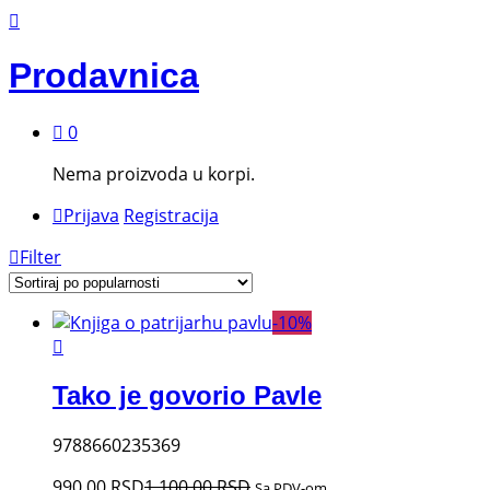
Prodavnica
0
Nema proizvoda u korpi.
Prijava
Registracija
Filter
-
10
%
Tako je govorio Pavle
9788660235369
990,00
RSD
1.100,00
RSD
Sa PDV-om