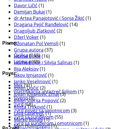
Davor Ličić
(1)
Demijan Bukaj
(1)
dr Artea Panajotović i Sonja Žikić
(1)
Dragana Pejić Ranđelović
(14)
Dragoljub Zlatković
(2)
Džerl Voker
(1)
Džonatan Pol Vemsli
(1)
Pismo:
Grupa autora
(37)
Ćirilica
(168)
Horhe Bukaj
(16)
Latinica
(68)
Horhe Bukaj i Silvija Salinas
(1)
Ilija Aleksov
(1)
Povez:
Jakov Ignjatović
(1)
Janko Veselinović
(1)
Mek
(91)
Jovan Dučić
(2)
plastifikacija antistreč folijom
(1)
Jovan Jovanović Zmaj
(3)
šiveno
(8)
Jovan Sterija Popović
(2)
Tvrd
(68)
Kosta Trifković
(1)
Tvrd povez sa omotnicom
(3)
Laza Lazarević
(1)
Tvrd sa sunđerom
(55)
Marko Busalji
(1)
Tvrd sa sunđerom i omotnicom
(1)
Meri Holingsvort
(1)
Po ceni