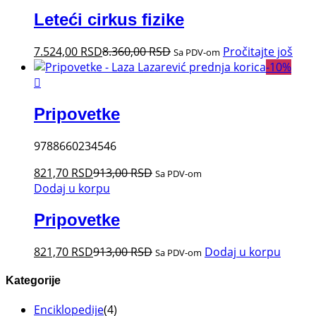
Leteći cirkus fizike
7.524,00
RSD
8.360,00
RSD
Pročitajte još
Sa PDV-om
-
10
%
Pripovetke
9788660234546
821,70
RSD
913,00
RSD
Sa PDV-om
Dodaj u korpu
Pripovetke
821,70
RSD
913,00
RSD
Dodaj u korpu
Sa PDV-om
Kategorije
Enciklopedije
(4)