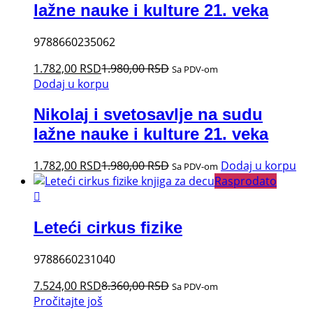
lažne nauke i kulture 21. veka
9788660235062
1.782,00
RSD
1.980,00
RSD
Sa PDV-om
Dodaj u korpu
Nikolaj i svetosavlje na sudu
lažne nauke i kulture 21. veka
1.782,00
RSD
1.980,00
RSD
Dodaj u korpu
Sa PDV-om
Rasprodato
Leteći cirkus fizike
9788660231040
7.524,00
RSD
8.360,00
RSD
Sa PDV-om
Pročitajte još