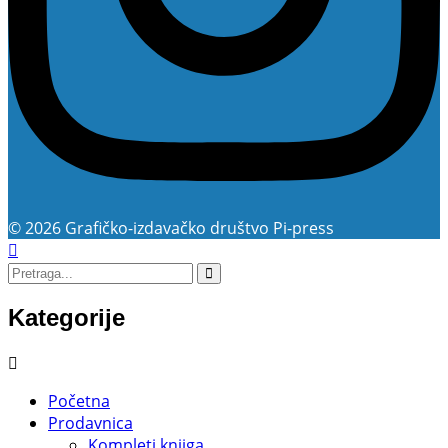
© 2026 Grafičko-izdavačko društvo Pi-press
Kategorije
Početna
Prodavnica
Kompleti knjiga