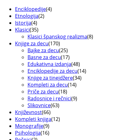
Enciklopedije
(4)
Etnologija
(2)
Istorija
(4)
Klasici
(35)
Klasici španskog realizma
(8)
Knjige za decu
(170)
Bajke za decu
(25)
Basne za decu
(17)
Edukativna izdanja
(48)
Enciklopedije za decu
(14)
Knjige za tinejdžere
(34)
Kompleti za decu
(14)
Priče za decu
(18)
Radosnice i rečnici
(9)
Slikovnice
(63)
Književnost
(66)
Kompleti knjiga
(12)
Monografije
(9)
Psihologija
(16)
Rečnici
(2)