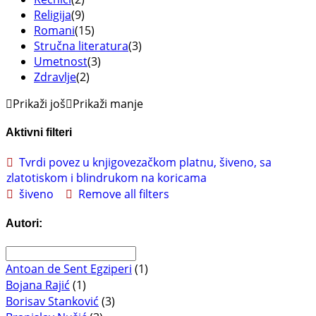
Religija
(9)
Romani
(15)
Stručna literatura
(3)
Umetnost
(3)
Zdravlje
(2)
Prikaži još
Prikaži manje
Aktivni filteri
Tvrdi povez u knjigovezačkom platnu, šiveno, sa
zlatotiskom i blindrukom na koricama
šiveno
Remove all filters
Autori:
Antoan de Sent Egziperi
(1)
Bojana Rajić
(1)
Borisav Stanković
(3)