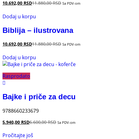
10.692,00
RSD
11.880,00
RSD
Sa PDV-om
Dodaj u korpu
Biblija – ilustrovana
10.692,00
RSD
11.880,00
RSD
Sa PDV-om
Dodaj u korpu
Rasprodato
Bajke i priče za decu
9788660233679
5.940,00
RSD
6.600,00
RSD
Sa PDV-om
Pročitajte još