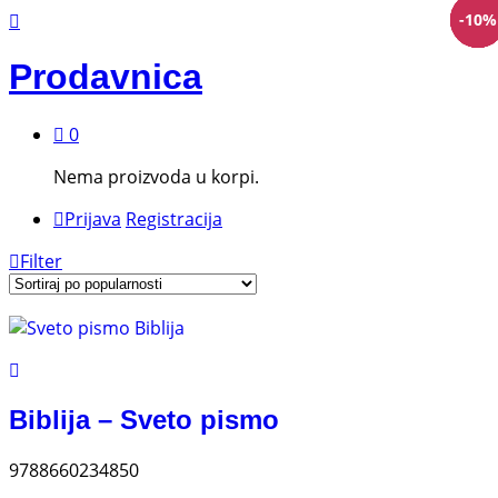
-
-
-
-
-
-
10
10
15
10
10
10
%
%
%
%
%
%
Prodavnica
0
Nema proizvoda u korpi.
Prijava
Registracija
Filter
Biblija – Sveto pismo
9788660234850