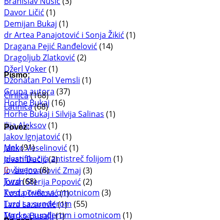
Branislav Nušić
(3)
Davor Ličić
(1)
Demijan Bukaj
(1)
dr Artea Panajotović i Sonja Žikić
(1)
Dragana Pejić Ranđelović
(14)
Dragoljub Zlatković
(2)
Džerl Voker
(1)
Pismo:
Džonatan Pol Vemsli
(1)
Grupa autora
(37)
Ćirilica
(168)
Horhe Bukaj
(16)
Latinica
(68)
Horhe Bukaj i Silvija Salinas
(1)
Ilija Aleksov
(1)
Povez:
Jakov Ignjatović
(1)
Mek
(91)
Janko Veselinović
(1)
plastifikacija antistreč folijom
(1)
Jovan Dučić
(2)
šiveno
(8)
Jovan Jovanović Zmaj
(3)
Tvrd
(68)
Jovan Sterija Popović
(2)
Tvrd povez sa omotnicom
(3)
Kosta Trifković
(1)
Tvrd sa sunđerom
(55)
Laza Lazarević
(1)
Tvrd sa sunđerom i omotnicom
(1)
Marko Busalji
(1)