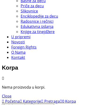
Basne za decu
Priče za decu
Slikovnice
Enciklopedije za decu
Radosnice i rečnici
Edukativna izdanja
Knjige za tinejdžere
U pripremi
Novosti
Foreign Rights
O Nama
Kontakt
Korpa
Nema proizvoda u korpi.
Close
Početna
Kategorije
Pretraga
0
Korpa