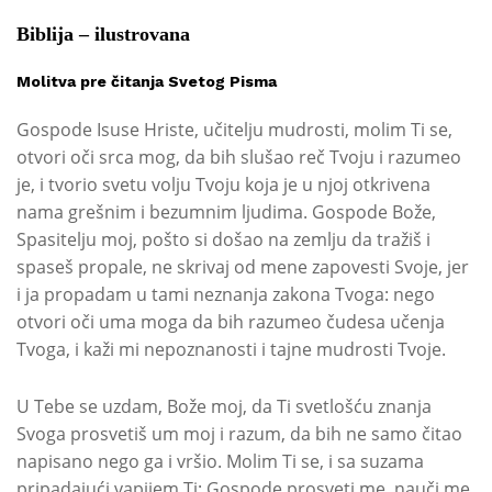
Biblija – ilustrovana
Molitva pre čitanja Svetog Pisma
Gospode Isuse Hriste, učitelju mudrosti, molim Ti se,
otvori oči srca mog, da bih slušao reč Tvoju i razumeo
je, i tvorio svetu volju Tvoju koja je u njoj otkrivena
nama grešnim i bezumnim ljudima. Gospode Bože,
Spasitelju moj, pošto si došao na zemlju da tražiš i
spaseš propale, ne skrivaj od mene zapovesti Svoje, jer
i ja propadam u tami neznanja zakona Tvoga: nego
otvori oči uma moga da bih razumeo čudesa učenja
Tvoga, i kaži mi nepoznanosti i tajne mudrosti Tvoje.
U Tebe se uzdam, Bože moj, da Ti svetlošću znanja
Svoga prosvetiš um moj i razum, da bih ne samo čitao
napisano nego ga i vršio. Molim Ti se, i sa suzama
pripadajući vapijem Ti: Gospode prosveti me, nauči me,