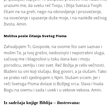
urazumi me, da svetu reč Tvoju, i žitija Svetaca Tvojih
čitam ne na greh, nego na obnovljenje i prosvećenje,
na osvećenje i spasenje duše moje, i na nasleđe večnog
života. Amin.
Molitva posle čitanja Svetog Pisma
Zahvaljujem Ti, Gospode, na ovome što sam saznao i
molim Te, ja tvoj grešni, nedostojni i nepotrebni sluga,
sačuvaj me i blagoslovi u toku dana kao i moju
porodicu, zemlju i ceo svet. Reč Božija je celiv večnosti.
Blaženi su oni koji slušaju. Bog govori, a ja slušam. Tako
se preko reči sjedinjujem s Njim. Slušam srcem. Jer i
reči Svetoga Pisma dolaze iz Božijeg srca. Slava i hvala
Bogu na svemu i sada i uvek i u vekove vekova. Amin.
Iz sadržaja knjige Biblija – ilustrovana: