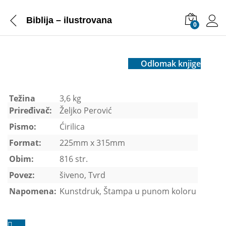
Biblija – ilustrovana
0
Odlomak knjige
Težina
3,6 kg
Priređivač:
Željko Perović
Pismo:
Ćirilica
Format:
225mm x 315mm
Obim:
816 str.
Povez:
šiveno, Tvrd
Napomena:
Kunstdruk, Štampa u punom koloru