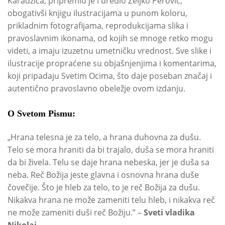
Karadžića, pripremio je i uredio Željko Perović,
obogativši knjigu ilustracijama u punom koloru,
prikladnim fotografijama, reprodukcijama slika i
pravoslavnim ikonama, od kojih se mnoge retko mogu
videti, a imaju izuzetnu umetničku vrednost. Sve slike i
ilustracije propraćene su objašnjenjima i komentarima,
koji pripadaju Svetim Ocima, što daje poseban značaj i
autentično pravoslavno obeležje ovom izdanju.
O Svetom Pismu:
„Hrana telesna je za telo, a hrana duhovna za dušu.
Telo se mora hraniti da bi trajalo, duša se mora hraniti
da bi živela. Telu se daje hrana nebeska, jer je duša sa
neba. Reč Božija jeste glavna i osnovna hrana duše
čovečije. Što je hleb za telo, to je reč Božija za dušu.
Nikakva hrana ne može zameniti telu hleb, i nikakva reč
ne može zameniti duši reč Božiju.” –
Sveti vladika
Nikolaj