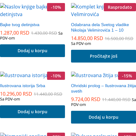
-
10
%
Rasprodato
Bajke tvog detinjstva
Odabrana dela Svetog vladike
Nikolaja Velimirovića 1 – 10
1.287,00
RSD
1.430,00
RSD
Sa
14.850,00
RSD
PDV-om
16.500,00
RSD
Sa PDV-om
Dodaj u korpu
Pročitajte još
-
10
%
-
15
%
Ilustrovana istorija Srba
Ohridski prolog – Ilustrovana žitija
svetih
10.296,00
RSD
11.440,00
RSD
9.724,00
RSD
Sa PDV-om
11.440,00
RSD
Sa
PDV-om
Dodaj u korpu
Dodaj u korpu