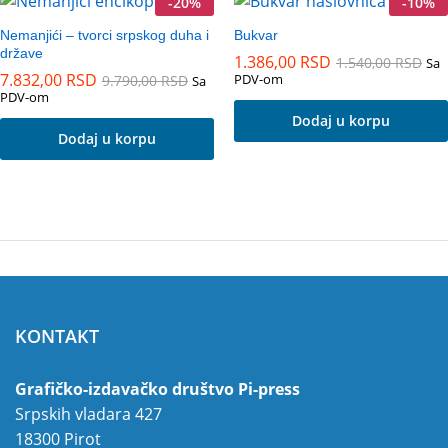
-
20
%
-
10
%
Nemanjići – tvorci srpskog duha i
Bukvar
države
1.386,00
RSD
1.540,00
RSD
Sa
7.832,00
RSD
PDV-om
9.790,00
RSD
Sa
PDV-om
Dodaj u korpu
Dodaj u korpu
KONTAKT
Grafičko-izdavačko društvo Pi-press
Srpskih vladara 427
18300 Pirot