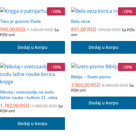
-
10
%
-
10
%
Tako je govorio Pavle
Bela veza
990,00
RSD
891,00
RSD
1.100,00
RSD
990,00
RSD
Sa
Sa PDV-
PDV-om
om
Dodaj u korpu
Dodaj u korpu
-
10
%
-
10
%
Biblija – Sveto pismo
3.960,00
RSD
4.400,00
RSD
Sa
PDV-om
Nikolaj i svetosavlje na sudu
lažne nauke i kulture 21. veka
Dodaj u korpu
1.782,00
RSD
1.980,00
RSD
Sa
PDV-om
Dodaj u korpu