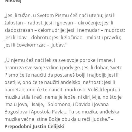
„Jesi li tužan, u Svetom Pismu ćeš naći utehu; jesi li
žalostan – radost; jesi li gnevan – ukroćenje; jesi li
sladostrasan – celomudrije; jesi li nemudar – mudrost;
jesi li rđav – dobrotu; jesi li zločinac – milost i pravdu;
jesi li čovekomrzac – ljubav.”
„U njemu ćeš naći lek za sve svoje poroke i mane, i
hranu za sve svoje vrline i podvige. Jesi li dobar, Sveto
Pismo će te naučiti da postaneš bolji i najbolji; jesi li
osetljiv, ono će te naučiti anđelskoj nežnosti; jesi li
pametan, ono će te naučiti mudrosti. Voliš li lepotu i
muziku stila i reči, nema je lepše, ni dirljivije, no što je
ima u Jova, i Isaije, i Solomona, i Davida i Jovana
Bogoslova i Apostola Pavla… Tu se muzika, anđelska
muzika večne istine Božje obukla u reči ljudske.” –
Prepodobni Justin Ćelijski