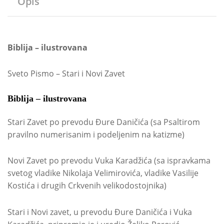
Opis
Biblija – ilustrovana
Sveto Pismo – Stari i Novi Zavet
Biblija – ilustrovana
Stari Zavet po prevodu Đure Daničića (sa Psaltirom
pravilno numerisanim i podeljenim na katizme)
Novi Zavet po prevodu Vuka Karadžića (sa ispravkama
svetog vladike Nikolaja Velimirovića, vladike Vasilije
Kostića i drugih Crkvenih velikodostojnika)
Stari i Novi zavet, u prevodu Đure Daničića i Vuka