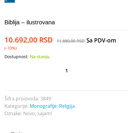
Biblija – ilustrovana
10.692,00
RSD
Sa PDV-om
11.880,00
RSD
(-10%)
Dostupnost:
Na stanju
Biblija
-
ilustrovana
količina
Šifra proizvoda:
3849
Kategorije:
Monografije
,
Religija
Oznake:
Novo
,
sajam!