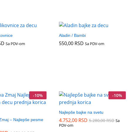
kovnice
Aladin / Bambi
SD
SD
550,00
550,00
RSD
RSD
Sa PDV-om
Sa PDV-om
-
10
%
-
10
%
Najlepše bajke na svetu
4.752,00
4.752,00
RSD
RSD
 Zmaj – Najlepše pesme
5.280,00
5.280,00
RSD
RSD
Sa
PDV-om