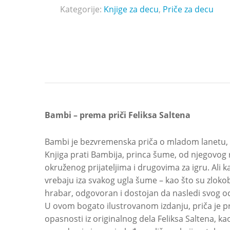
Kategorije:
Knjige za decu
,
Priče za decu
Bambi –
prema priči Feliksa Saltena
Bambi je bezvremenska priča o mladom lanetu, s
Knjiga prati Bambija, princa šume, od njegovog
okruženog prijateljima i drugovima za igru. Ali k
vrebaju iza svakog ugla šume – kao što su zloko
hrabar, odgovoran i dostojan da nasledi svog oc
U ovom bogato ilustrovanom izdanju, priča je p
opasnosti iz originalnog dela Feliksa Saltena, ka