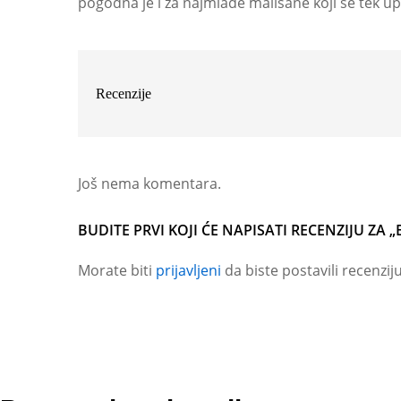
pogodna je i za najmlađe mališane koji se tek u
Recenzije
Još nema komentara.
BUDITE PRVI KOJI ĆE NAPISATI RECENZIJU ZA 
Morate biti
prijavljeni
da biste postavili recenziju