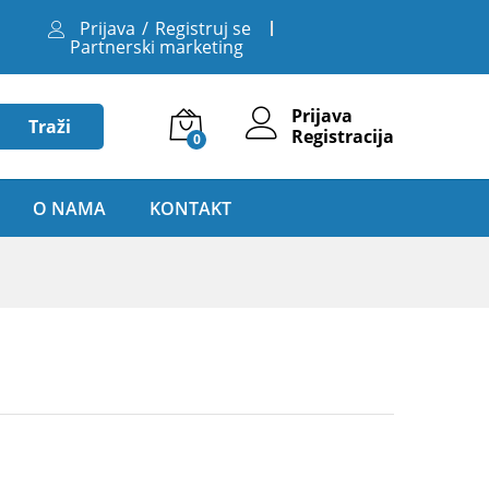
,00
RSD
Dodaj u korpu
Sa PDV-om
Prijava
/
Registruj se
Partnerski marketing
Prijava
Traži
Registracija
0
O NAMA
KONTAKT