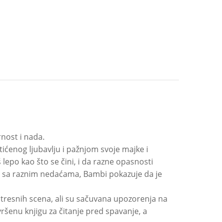
nost i nada.
ćenog ljubavlju i pažnjom svoje majke i
 lepo kao što se čini, i da razne opasnosti
se sa raznim nedaćama, Bambi pokazuje da je
tresnih scena, ali su sačuvana upozorenja na
vršenu knjigu za čitanje pred spavanje, a