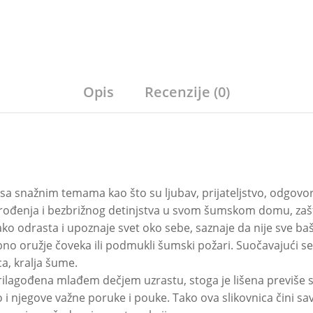
Opis
Recenzije (0)
a snažnim temama kao što su ljubav, prijateljstvo, odgovor
 rođenja i bezbrižnog detinjstva u svom šumskom domu, zašti
ako odrasta i upoznaje svet oko sebe, saznaje da nije sve baš
bno oružje čoveka ili podmukli šumski požari. Suočavajući 
a, kralja šume.
rilagođena mlađem dečjem uzrastu, stoga je lišena previše s
o i njegove važne poruke i pouke. Tako ova slikovnica čini sa