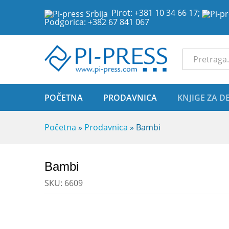
Bambi
Pirot:
+381 10 34 66 17
;
Podgorica:
+382 67 841 067
Opis
Recenzije (0)
Sve Kategor
POČETNA
PRODAVNICA
KNJIGE ZA D
Početna
»
Prodavnica
»
Bambi
Bambi
SKU:
6609