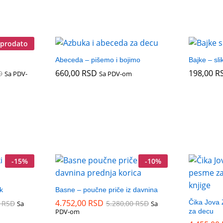
prodato
Abeceda – pišemo i bojimo
Bajke – sli
660,00
660,00
RSD
RSD
198,00
198,00
R
R
D
D
Sa PDV-
Sa PDV-om
-
15
%
-
10
%
k
Basne – poučne priče iz davnina
4.752,00
4.752,00
RSD
RSD
Čika Jova
0
0
RSD
RSD
5.280,00
5.280,00
RSD
RSD
Sa
Sa
PDV-om
za decu