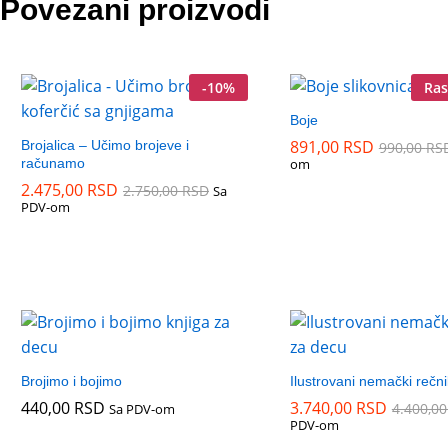
Povezani proizvodi
-
10
%
Ras
Boje
891,00
891,00
RSD
RSD
Brojalica – Učimo brojeve i
990,00
990,00
RS
RS
računamo
om
2.475,00
2.475,00
RSD
RSD
2.750,00
2.750,00
RSD
RSD
Sa
PDV-om
Brojimo i bojimo
Ilustrovani nemački rečni
440,00
440,00
RSD
RSD
3.740,00
3.740,00
RSD
RSD
4.400,0
4.400,0
Sa PDV-om
PDV-om