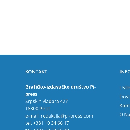
KONTAKT
INF
Grafičko-izdavačko društvo Pi-
Uslo
press
Dost
Srpskih vladara 427
Kont
18300 Pirot
O N
e-mail:
redakcija@pi-press.com
tel.
+381 10 34 66 17