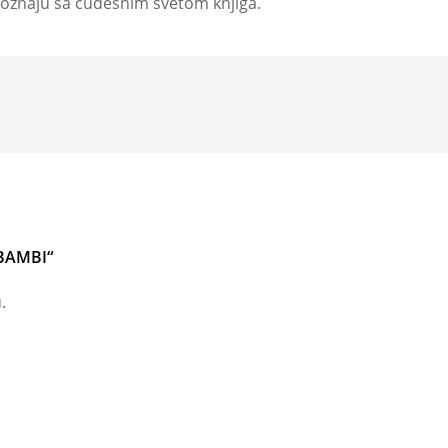
poznaju sa čudesnim svetom knjiga.
„BAMBI“
.