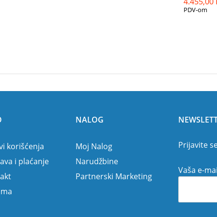
4.455,00
4.455,00
PDV-om
O
NALOG
NEWSLET
Prijavite s
vi korišćenja
Moj Nalog
ava i plaćanje
Narudžbine
Vaša e-mai
akt
Partnerski Marketing
ama