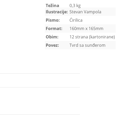
Težina
0,3 kg
Ilustracije:
Stevan Vampola
Pismo:
Ćirilica
Format:
160mm x 165mm
Obim:
12 strana (kartonirane)
Povez:
Tvrd sa sunđerom