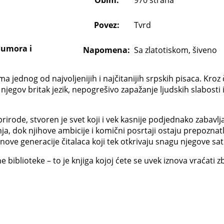
Povez:
Tvrd
humora i
Napomena:
Sa zlatotiskom, šiveno
a jednog od najvoljenijih i najčitanijih srpskih pisaca. Kroz 
jegov britak jezik, nepogrešivo zapažanje ljudskih slabosti i
rode, stvoren je svet koji i vek kasnije podjednako zabavlja
nja, dok njihove ambicije i komični posrtaji ostaju prepozna
 nove generacije čitalaca koji tek otkrivaju snagu njegove sat
biblioteke – to je knjiga kojoj ćete se uvek iznova vraćati 