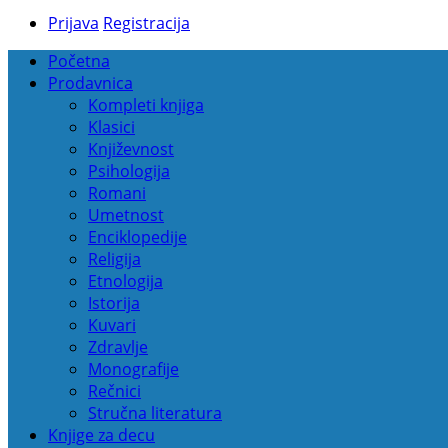
Prijava
Registracija
Početna
Prodavnica
Kompleti knjiga
Klasici
Književnost
Psihologija
Romani
Umetnost
Enciklopedije
Religija
Etnologija
Istorija
Kuvari
Zdravlje
Monografije
Rečnici
Stručna literatura
Knjige za decu