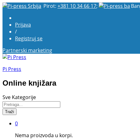
Pirot:
+381 10 34 66 17
;
Ban
Prijava
/
Registruj se
Partnerski marketing
Pi Press
Online knjižara
Sve Kategorije
Traži
0
Nema proizvoda u korpi.