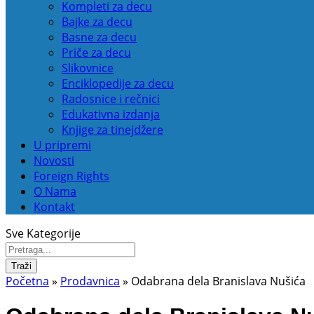
Kompleti za decu
Bajke za decu
Basne za decu
Priče za decu
Slikovnice
Enciklopedije za decu
Radosnice i rečnici
Edukativna izdanja
Knjige za tinejdžere
U pripremi
Novosti
Foreign Rights
O Nama
Kontakt
Sve Kategorije
Traži
Početna
»
Prodavnica
»
Odabrana dela Branislava Nušića