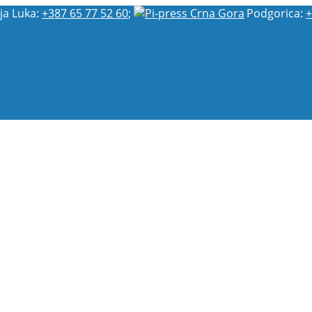
ja Luka:
+387 65 77 52 60
;
Podgorica:
+