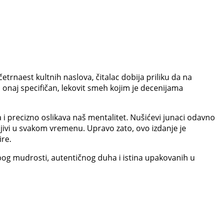
četrnaest kultnih naslova, čitalac dobija priliku da na
 onaj specifičan, lekovit smeh kojim je decenijama
 i precizno oslikava naš mentalitet. Nušićevi junaci odavno
tljivi u svakom vremenu. Upravo zato, ovo izdanje je
ire.
zbog mudrosti, autentičnog duha i istina upakovanih u