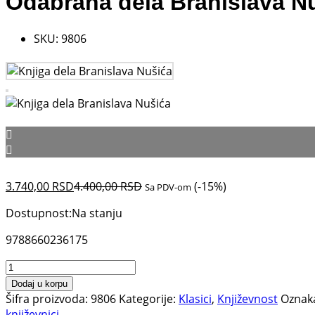
Odabrana dela Branislava N
SKU:
9806
3.740,00
RSD
4.400,00
RSD
(-15%)
Sa PDV-om
Dostupnost:
Na stanju
9788660236175
Odabrana
dela
Dodaj u korpu
Branislava
Šifra proizvoda:
9806
Kategorije:
Klasici
,
Književnost
Oznak
Nušića
književnici