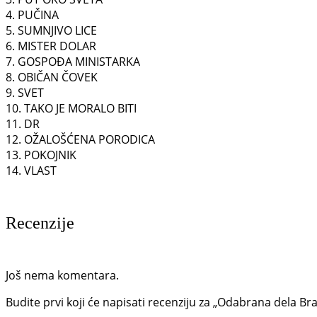
4. PUČINA
5. SUMNJIVO LICE
6. MISTER DOLAR
7. GOSPOĐA MINISTARKA
8. OBIČAN ČOVEK
9. SVET
10. TAKO JE MORALO BITI
11. DR
12. OŽALOŠĆENA PORODICA
13. POKOJNIK
14. VLAST
Recenzije
Još nema komentara.
Budite prvi koji će napisati recenziju za „Odabrana dela Br