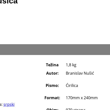
ušića
Težina
1,8 kg
Autor:
Branislav Nušić
Pismo:
Ćirilica
Format:
170mm x 240mm
a:
srpski
Obim:
970 strana