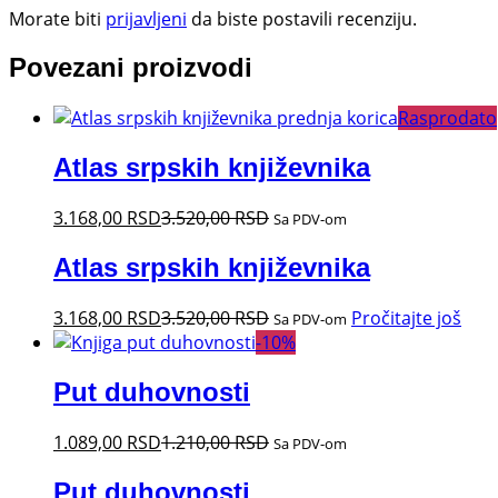
Morate biti
prijavljeni
da biste postavili recenziju.
Povezani proizvodi
Rasprodato
Atlas srpskih književnika
3.168,00
RSD
3.520,00
RSD
Sa PDV-om
Atlas srpskih književnika
3.168,00
RSD
3.520,00
RSD
Pročitajte još
Sa PDV-om
-
10
%
Put duhovnosti
1.089,00
RSD
1.210,00
RSD
Sa PDV-om
Put duhovnosti