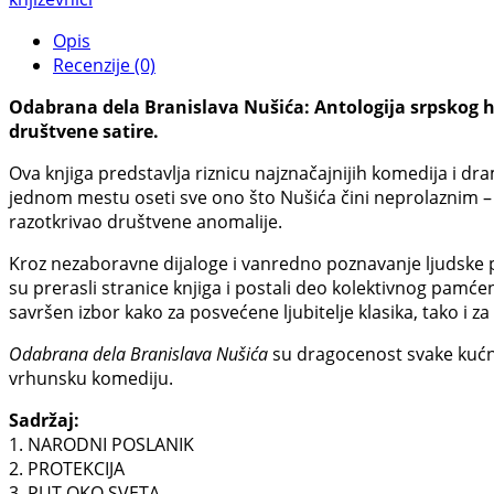
količina
Opis
Recenzije (0)
Odabrana dela Branislava Nušića: Antologija srpskog 
društvene satire.
Ova knjiga predstavlja riznicu najznačajnijih komedija i dram
jednom mestu oseti sve ono što Nušića čini neprolaznim – n
razotkrivao društvene anomalije.
Kroz nezaboravne dijaloge i vanredno poznavanje ljudske pri
su prerasli stranice knjiga i postali deo kolektivnog pamće
savršen izbor kako za posvećene ljubitelje klasika, tako i za
Odabrana dela Branislava Nušića
su dragocenost svake kućne 
vrhunsku komediju.
Sadržaj:
1. NARODNI POSLANIK
2. PROTEKCIJA
3. PUT OKO SVETA